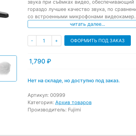
звука при съёмках видео, обеспечивающий
customer
ratings
гораздо лучшее качество звука, по сравнен
со встроенными микрофонами видеокамер.
читать далее...
Количество
ОФОРМИТЬ ПОД ЗАКАЗ
-
+
1,790
₽
Нет на складе, но доступно под заказ.
Артикул:
00999
Категория:
Архив товаров
Производитель:
Fujimi