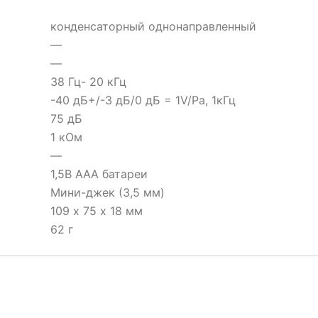
конденсаторный однонаправленный
—
—
38 Гц- 20 кГц
-40 дБ+/-3 дБ/0 дБ = 1V/Pa, 1кГц
75 дБ
1 кОм
—
1,5В ААА батареи
Мини-джек (3,5 мм)
109 х 75 х 18 мм
62 г