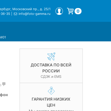
рбург, Московский пр., д. 25/1
МОЙ ПРОФИЛЬ
0
-36-35
|
info@foto-gamma.ru
Корзина пуста.
VM01
ДОСТАВКА ПО ВСЕЙ
РОССИИ
СДЭК и EMS
в
офон
ГАРАНТИЯ НИЗКИХ
ЦЕН