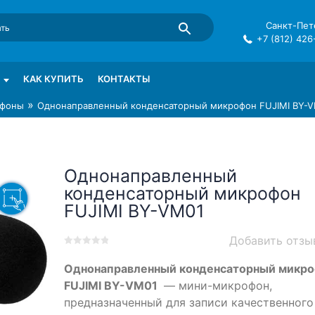
Санкт-Пете
+7 (812) 426
mma в СПб
КАК КУПИТЬ
КОНТАКТЫ
»
фоны
Однонаправленный конденсаторный микрофон FUJIMI BY-
Однонаправленный
конденсаторный микрофон
FUJIMI BY-VM01
Добавить отзы
0
5
0
Однонаправленный конденсаторный микр
out
of
FUJIMI BY-VM01
— мини-микрофон,
based
предназначенный для записи качественного
on