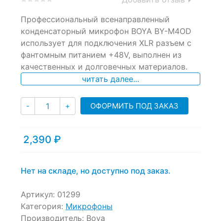
0
5
0
Профессиональный всенаправленный
out
of
конденсаторный микрофон BOYA BY-M4OD
based
использует для подключения XLR разъем с
on
фантомным питанием +48V, выполнен из
customer
ratings
качественных и долговечных материалов.
читать далее...
Количество
ОФОРМИТЬ ПОД ЗАКАЗ
-
+
2,390
₽
Нет на складе, но доступно под заказ.
Артикул:
01299
Категория:
Микрофоны
Производитель:
Boya