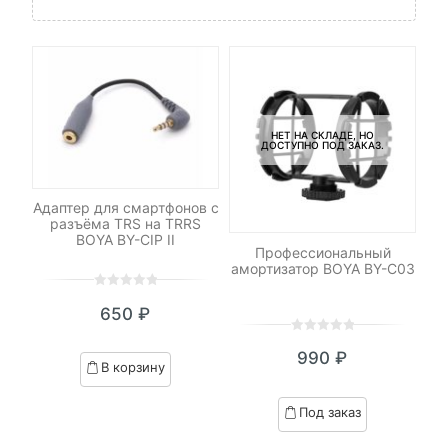
НЕТ НА СКЛАДЕ, НО
ДОСТУПНО ПОД ЗАКАЗ.
Адаптер для смартфонов с
разъёма TRS на TRRS
BOYA BY-CIP II
e
Профессиональный
BO
aмортизатор BOYA BY-C03
д
0
5
0
650
₽
out
of
0
5
0
based
990
₽
out
В корзину
on
of
customer
based
Под заказ
ratings
on
customer