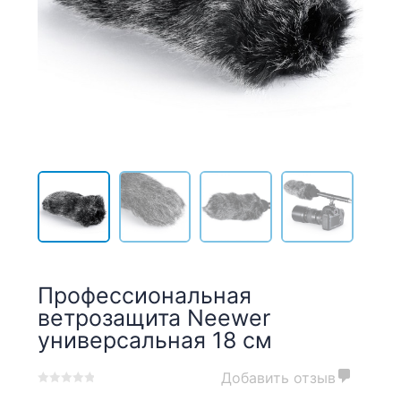
Профессиональная
ветрозащита Neewer
универсальная 18 см
Добавить отзыв
0
5
0