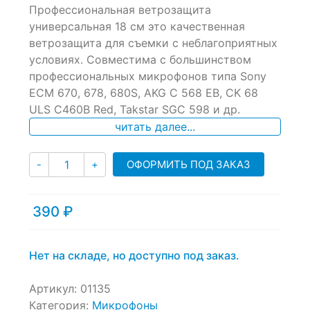
Профессиональная ветрозащита
out
of
универсальная 18 см это качественная
based
ветрозащита для съемки с неблагоприятных
on
условиях. Совместима с большинством
customer
ratings
профессиональных микрофонов типа Sony
ECM 670, 678, 680S, AKG C 568 EB, CK 68
ULS C460B Red, Takstar SGC 598 и др.
читать далее...
Количество
ОФОРМИТЬ ПОД ЗАКАЗ
-
+
390
₽
Нет на складе, но доступно под заказ.
Артикул:
01135
Категория:
Микрофоны