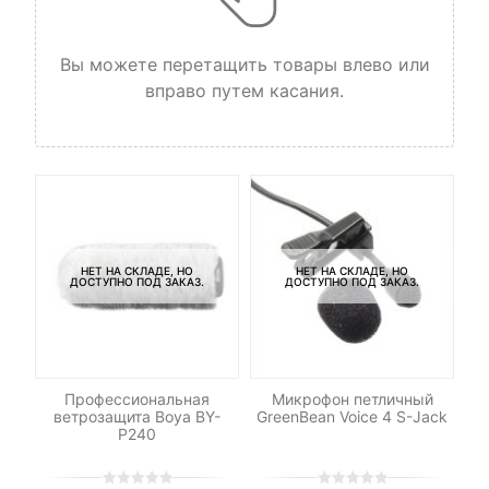
Вы можете перетащить товары влево или
вправо путем касания.
НЕТ НА СКЛАДЕ, НО
НЕТ НА СКЛАДЕ, НО
ДОСТУПНО ПОД ЗАКАЗ.
ДОСТУПНО ПОД ЗАКАЗ.
C-
Профессиональная
Микрофон петличный
ветрозащита Boya BY-
GreenBean Voice 4 S-Jack
P240