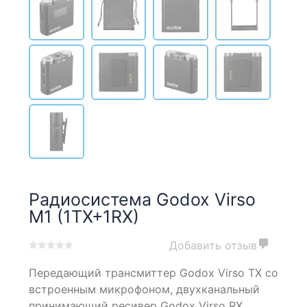
Радиосистема Godox Virso
M1 (1TX+1RX)
Добавить отзыв
0
5
0
Передающий трансмиттер Godox Virso TX со
out
of
встроенным микрофоном, двухканальный
based
принимающий ресивер Godox Virso RX,