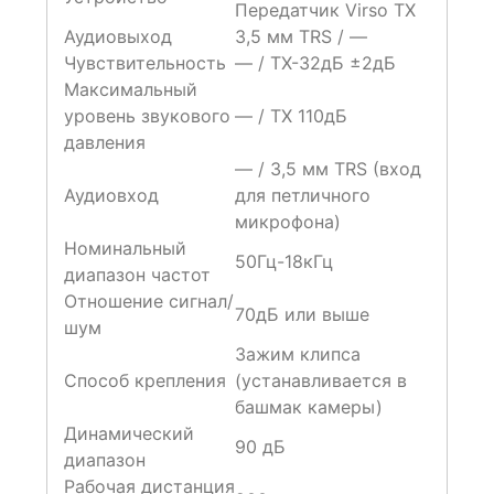
Передатчик Virso TX
Аудиовыход
3,5 мм TRS / —
Чувствительность
— / TX-32дБ ±2дБ
Максимальный
уровень звукового
— / TX 110дБ
давления
— / 3,5 мм TRS (вход
Аудиовход
для петличного
микрофона)
Номинальный
50Гц-18кГц
диапазон частот
Отношение сигнал/
70дБ или выше
шум
Зажим клипса
Способ крепления
(устанавливается в
башмак камеры)
Динамический
90 дБ
диапазон
Рабочая дистанция