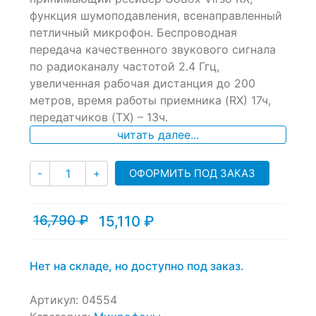
on
функция шумоподавления, всенаправленный
customer
ratings
петличный микрофон. Беспроводная
передача качественного звукового сигнала
по радиоканалу частотой 2.4 Ггц,
увеличенная рабочая дистанция до 200
метров, время работы приемника (RX) 17ч,
передатчиков (TX) – 13ч.
читать далее...
Количество
ОФОРМИТЬ ПОД ЗАКАЗ
-
+
16,790
₽
15,110
₽
Текущая
Первоначальная
цена:
цена
15,110 ₽.
составляла
16,790 ₽.
Нет на складе, но доступно под заказ.
Артикул:
04554