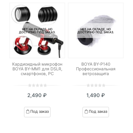
НЕТ НА СКЛАДЕ, НО
НЕТ НА СКЛАДЕ, НО
ДОСТУПНО ПОД ЗАКАЗ.
ДОСТУПНО ПОД ЗАКАЗ.
Кардиоидный микрофон
BOYA BY-P140
DM
BOYA BY-MM1 для DSLR,
Профессиональная
ми
LR
смартфонов, PC
ветрозащита
0
5
0
0
5
0
2,490
₽
1,490
₽
out
out
of
of
based
based
Под заказ
Под заказ
on
on
customer
customer
ratings
ratings