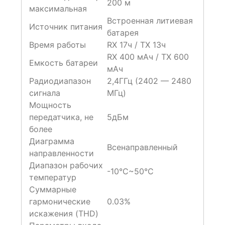
200 м
максимальная
Встроенная литиевая
Источник питания
батарея
Время работы
RX 17ч / TX 13ч
RX 400 мАч / TX 600
Емкость батареи
мАч
Радиодиапазон
2,4ГГц (2402 — 2480
сигнала
МГц)
Мощность
передатчика, не
5дБм
более
Диаграмма
Всенаправленный
направленности
Диапазон рабочих
-10°C~50°C
температур
Cуммарные
гармонические
0.03%
искажения (THD)