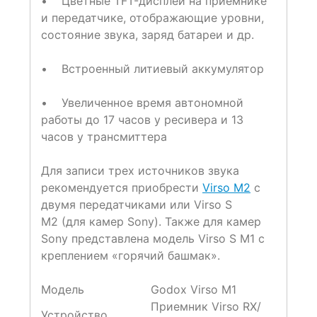
• Цветные TFT-дисплеи на приемнике
и передатчике, отображающие уровни,
состояние звука, заряд батареи и др.
• Встроенный литиевый аккумулятор
• Увеличенное время автономной
работы до 17 часов у ресивера и 13
часов у трансмиттера
Для записи трех источников звука
рекомендуется приобрести
Virso M2
с
двумя передатчиками или Virso S
M2 (для камер Sony). Также для камер
Sony представлена модель Virso S M1 с
креплением «горячий башмак».
Модель
Godox Virso M1
Приемник Virso RX/
Устройство