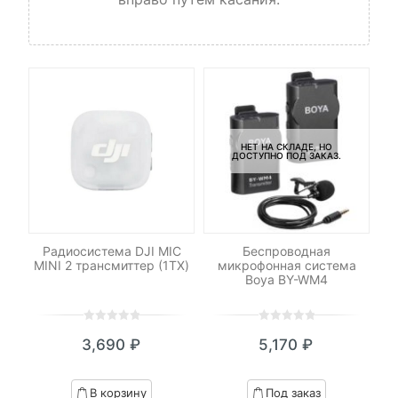
НЕТ НА СКЛАДЕ, НО
ДОСТУПНО ПОД ЗАКАЗ.
Радиосистема DJI MIC
Беспроводная
DM
MINI 2 трансмиттер (1TX)
микрофонная система
ам
LR
Boya BY-WM4
0
5
0
0
5
0
3,690
₽
5,170
₽
out
out
of
of
based
based
В корзину
Под заказ
on
on