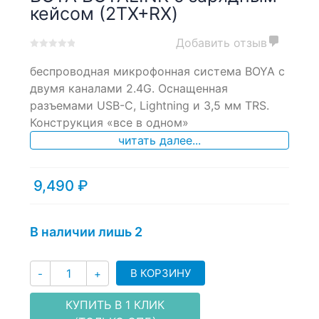
кейсом (2TX+RX)
Добавить отзыв
0
5
0
беспроводная микрофонная система BOYA с
out
of
двумя каналами 2.4G. Оснащенная
based
разъемами USB-C, Lightning и 3,5 мм TRS.
on
Конструкция «все в одном»
customer
ratings
читать далее...
9,490
₽
В наличии лишь 2
Количество
В КОРЗИНУ
-
+
КУПИТЬ В 1 КЛИК