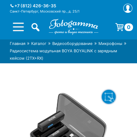
Skip
+7 (812) 426-36-35
to
Санкт-Петербург, Московский пр., д. 25/1
content
0
Корзина пуста.
»
»
»
»
Главная
Каталог
Видеооборудование
Микрофоны
Интернет-магазин фототехники
Магазин фотоаксессуаров foto-
Радиосистема модульная BOYA BOYALINK с зарядным
Foto-Gamma в СПб
gamma.ru
кейсом (2TX+RX)