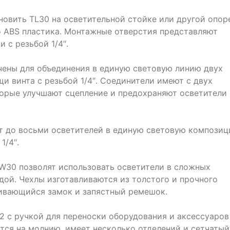
овить TL30 на осветительной стойке или другой опор
 ABS пластика. Монтажные отверстия представляют
 с резьбой 1/4″.
ены для объединения в единую световую линию двух
и винта с резьбой 1/4″. Соединители имеют с двух
орые улучшают сцепление и предохраняют осветители 
т до восьми осветителей в единую световую компози
1/4″.
W30 позволят использовать осветители в сложных
дой. Чехлы изготавливаются из толстого и прочного
ивающийся замок и запястный ремешок.
 с ручкой для переноски оборудования и аксессуаров
ется на молнию, имеет несколько отделений и сетчатый