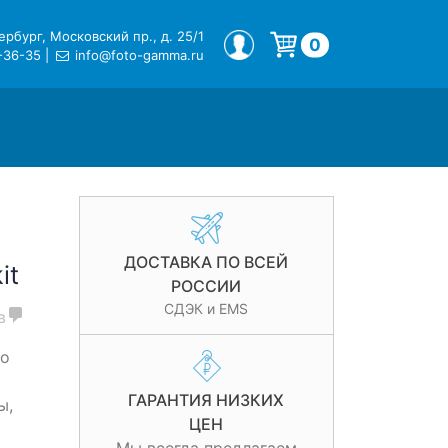
рбург, Московский пр., д. 25/1
МОЙ ПРОФИЛЬ
0
-36-35
|
info@foto-gamma.ru
Корзина пуста.
ДОСТАВКА ПО ВСЕЙ
it
РОССИИ
СДЭК и EMS
в
ео
ГАРАНТИЯ НИЗКИХ
ы,
ЦЕН