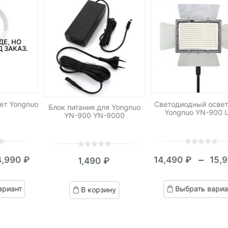
ДЕ, НО
 ЗАКАЗ.
ет Yongnuo
Светодиодный освет
Блок питания для Yongnuo
Yongnuo YN-900 
YN-900 YN-9000
0
5
0
0
5
0
–
4,990
₽
14,490
₽
15,
1,490
₽
out
out
апазон
Диап
of
of
н:
цен:
based
based
ариант
Выбрать вариа
В корзину
on
on
290 ₽
14,49
customer
customer
–
ratings
ratings
990 ₽
15,99