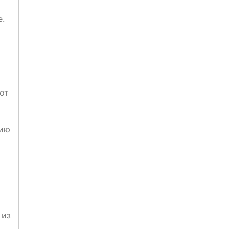
е.
от
цию
 из