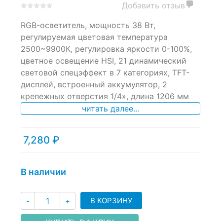
Добавить отзыв
0
5
0
RGB-осветитель, мощность 38 Вт,
out
of
регулируемая цветовая температура
based
2500~9900К, регулировка яркости 0-100%,
on
цветное освещение HSI, 21 динамический
customer
ratings
световой спецэффект в 7 категориях, TFT-
дисплей, встроенный аккумулятор, 2
крепежных отверстия 1/4», длина 1206 мм
читать далее...
7,280
₽
В наличии
Количество
В КОРЗИНУ
-
+