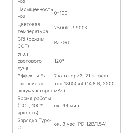
HSI
Насыщенность
0–100
HSI
Цветовая
2500К…9900К
температура
CRI (режим
Ra≥96
ССТ)
Угол
светового
120°
луча
Эффекты Fx
7 категорий, 21 эффект
Питание от
тип 18650х4 (14,8 В, 2500
аккумуляторов
мАч)
Время работы
(ССТ, 100%
ок. 69 мин
яркость)
Зарядка Type-
ок. 3 час (PD 12В/1.5A)
C