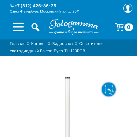
Skip
+7 (812) 426-36-35
to
Санкт-Петербург, Московский пр., д. 25/1
content
0
Корзина пуста.
»
»
»
Главная
Каталог
Видеосвет
Осветитель
Интернет-магазин фототехники
Магазин фотоаксессуаров foto-
светодиодный Falcon Eyes TL-120RGB
Foto-Gamma в СПб
gamma.ru