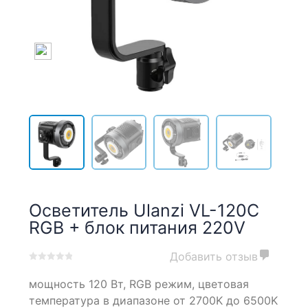
Осветитель Ulanzi VL-120C
RGB + блок питания 220V
Добавить отзыв
0
5
0
мощность 120 Вт,
RGB режим, цветовая
out
of
температура в диапазоне от 2700K до 6500K
based