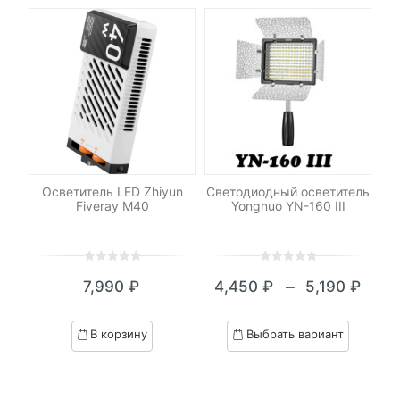
uo
Осветитель LED Zhiyun
Светодиодный осветитель
Fiveray M40
Yongnuo YN-160 III
вс
0
5
0
0
5
0
–
0
₽
7,990
₽
4,450
₽
5,190
₽
out
out
он
Диапазон
of
of
цен:
based
based
В корзину
Выбрать вариант
on
on
₽
4,450 ₽
customer
customer
–
ratings
ratings