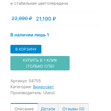
и
стабильная цветопередача
on
customer
ratings
22,990
₽
21,190
₽
Текущая
Первоначальная
цена:
цена
21,190 ₽.
составляла
22,990 ₽.
В наличии лишь 1
В КОРЗИНУ
КУПИТЬ В 1 КЛИК
(ТОЛЬКО СПБ)
Артикул:
04755
Категория:
Видеосвет
Производитель:
Ulanzi
Описание
Детали
Отзывы (0)