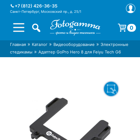
Skip
+7 (812) 426-36-35
to
Санкт-Петербург, Московский пр., д. 25/1
content
0
Корзина пуста.
»
»
»
Главная
Каталог
Видеооборудование
Электронные
Интернет-магазин фототехники
Магазин фотоаксессуаров foto-
»
стедикамы
Адаптер GoPro Hero 8 для Feiyu Tech G6
Foto-Gamma в СПб
gamma.ru