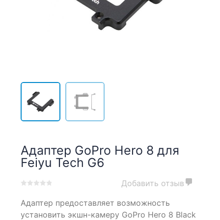
Адаптер GoPro Hero 8 для
Feiyu Tech G6
Добавить отзыв
0
5
0
Адаптер предоставляет возможность
out
of
установить экшн-камеру GoPro Hero 8 Black
based