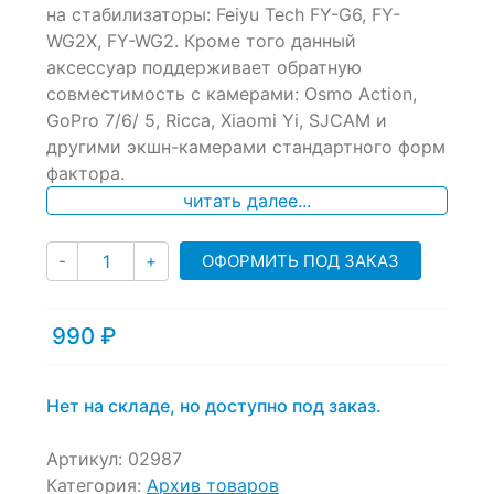
на стабилизаторы: Feiyu Tech FY-G6, FY-
on
WG2X, FY-WG2. Кроме того данный
customer
ratings
аксессуар поддерживает обратную
совместимость с камерами: Osmo Action,
GoPro 7/6/ 5, Ricca, Xiaomi Yi, SJCAM и
другими экшн-камерами стандартного форм
фактора.
читать далее...
Количество
ОФОРМИТЬ ПОД ЗАКАЗ
-
+
990
₽
Нет на складе, но доступно под заказ.
Артикул:
02987
Категория:
Архив товаров