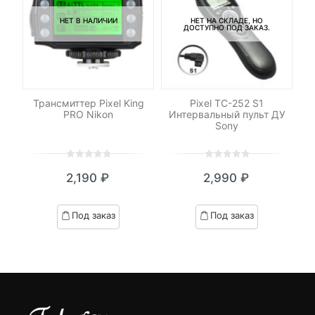
НЕТ В НАЛИЧИИ
НЕТ НА СКЛАДЕ, НО
ДОСТУПНО ПОД ЗАКАЗ.
ель
Трансмиттер Pixel King
Pixel TC-252 S1
Ка
PRO Nikon
Интервальный пульт ДУ
32
Sony
UH
0
5
0
0
5
0
₽
2,190
₽
2,990
₽
out
out
я
начальная
of
of
based
based
Под заказ
Под заказ
on
on
.
вляла
customer
customer
₽.
ratings
ratings