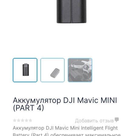
Аккумулятор DJI Mavic MINI
(PART 4)
Добавить отзыв
0
5
0
Аккумулятор DJI Mavic Mini Intelligent Flight
out
Battery (Part 4) обеспечивает максимальное