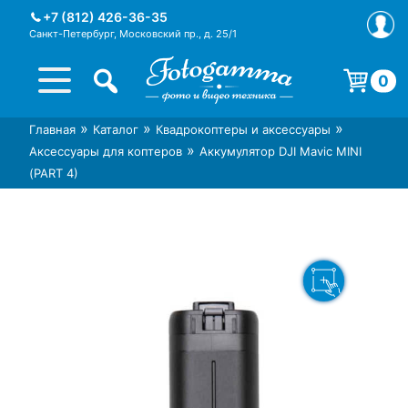
Skip
+7 (812) 426-36-35
to
Санкт-Петербург, Московский пр., д. 25/1
content
0
Корзина пуста.
»
»
»
Главная
Каталог
Квадрокоптеры и аксессуары
Интернет-магазин фототехники
Магазин фотоаксессуаров foto-
»
Аксессуары для коптеров
Аккумулятор DJI Mavic MINI
Foto-Gamma в СПб
gamma.ru
(PART 4)