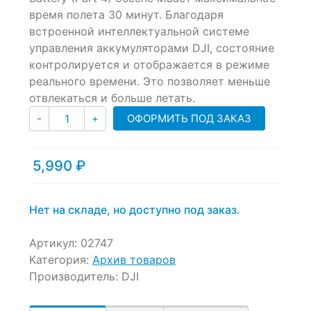
of
время полета 30 минут. Благодаря
based
встроенной интеллектуальной системе
on
customer
управления аккумуляторами DJI, состояние
ratings
контролируется и отображается в режиме
реального времени. Это позволяет меньше
отвлекаться и больше летать.
Количество
ОФОРМИТЬ ПОД ЗАКАЗ
-
+
5,990
₽
Нет на складе, но доступно под заказ.
Артикул:
02747
Категория:
Архив товаров
Производитель:
DJI