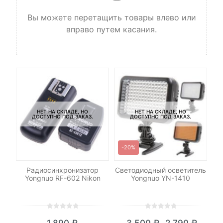
Вы можете перетащить товары влево или
вправо путем касания.
НЕТ НА СКЛАДЕ, НО
НЕТ НА СКЛАДЕ, НО
ДОСТУПНО ПОД ЗАКАЗ.
ДОСТУПНО ПОД ЗАКАЗ.
-20%
-N3
Радиосинхронизатор
Светодиодный осветитель
К
Yongnuo RF-602 Nikon
Yongnuo YN-1410
0
5
0
0
5
0
1,890
₽
3,500
₽
2,790
₽