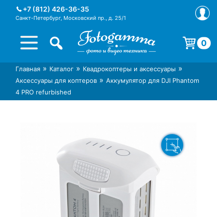
Skip
+7 (812) 426-36-35
to
Санкт-Петербург, Московский пр., д. 25/1
content
0
Корзина пуста.
»
»
»
Главная
Каталог
Квадрокоптеры и аксессуары
Интернет-магазин фототехники
Магазин фотоаксессуаров foto-
»
Аксессуары для коптеров
Аккумулятор для DJI Phantom
Foto-Gamma в СПб
gamma.ru
4 PRO refurbished