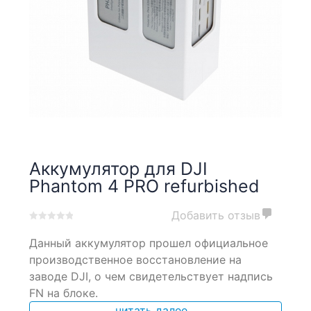
Аккумулятор для DJI
Phantom 4 PRO refurbished
Добавить отзыв
0
5
0
Данный аккумулятор прошел официальное
out
of
производственное восстановление на
based
заводе DJI, о чем свидетельствует надпись
on
FN на блоке.
customer
ratings
читать далее...