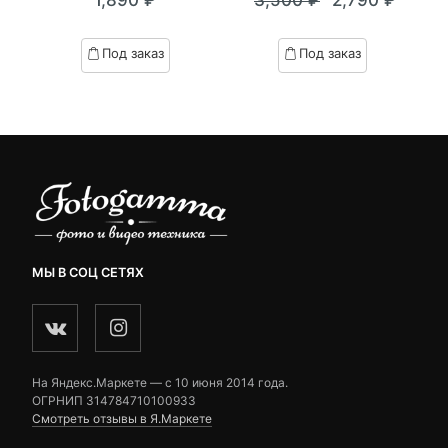
out
out
Текущая
Первоначал
of
of
цена:
цена
based
based
Под заказ
Под заказ
on
on
2,790 ₽.
составляла
customer
customer
3,500 ₽.
ratings
ratings
МЫ В СОЦ СЕТЯХ
На Яндекс.Маркете — c 10 июня 2014 года.
ОГРНИП 314784710100933
Смотреть отзывы в Я.Маркете