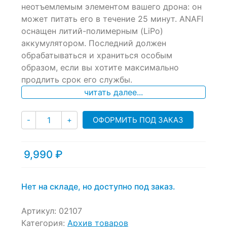
of
неотъемлемым элементом вашего дрона: он
based
может питать его в течение 25 минут. ANAFI
on
оснащен литий-полимерным (LiPo)
customer
ratings
аккумулятором. Последний должен
обрабатываться и храниться особым
образом, если вы хотите максимально
продлить срок его службы.
читать далее...
Количество
ОФОРМИТЬ ПОД ЗАКАЗ
-
+
9,990
₽
Нет на складе, но доступно под заказ.
Артикул:
02107
Категория:
Архив товаров