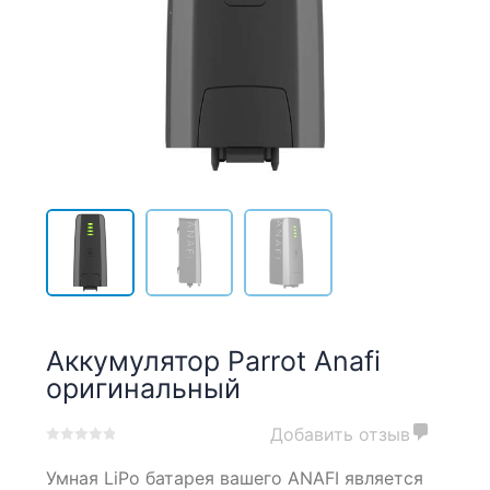
Аккумулятор Parrot Anafi
оригинальный
Добавить отзыв
0
5
0
Умная LiPo батарея вашего ANAFI является
out