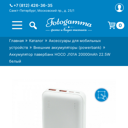
Skip
+7 (812) 426-36-35
to
Санкт-Петербург, Московский пр., д. 25/1
content
0
Корзина пуста.
»
»
Главная
Каталог
Аксессуары для мобильных
Интернет-магазин фототехники
Магазин фотоаксессуаров foto-
»
»
устройств
Внешние аккумуляторы (powerbank)
Foto-Gamma в СПб
gamma.ru
Аккумулятор павербанк HOCO J101A 20000mAh 22.5W
белый