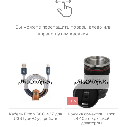
Вы можете перетащить товары влево или
вправо путем касания.
НЕТ НА СКЛАДЕ, НО
НЕТ НА СКЛАДЕ, НО
ДОСТУПНО ПОД ЗАКАЗ.
ДОСТУПНО ПОД ЗАКАЗ.
-11%
р
Кабель Ritmix RCC-437 для
Кружка объектив Canon
С
n
USB type-C устройств
24-105 c крышкой
дозатором