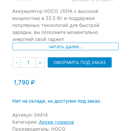
0
5
0
Аккумулятор HOCO J101A с высокой
out
of
мощностью в 22.5 Вт и поддержки
based
популярных технологий для быстрой
on
зарядки, вы пополните моментально
customer
ratings
энергией свой гаджет
читать далее...
Количество
ОФОРМИТЬ ПОД ЗАКАЗ
-
+
1,790
₽
Нет на складе, но доступно под заказ.
Артикул:
04414
Категория:
Архив товаров
Производитель:
HOCO