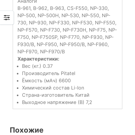
Аналоги
B-961, B-962, B-963, CS-F550, NP-330,
NP-500, NP-500H, NP-530, NP-550, NP-
730, NP-930, NP-F330, NP-F530, NP-F550,
NP-F570, NP-F730, NP-F730H, NP-F75, NP-
F750, NP-F750SP, NP-F770, NP-F930, NP-
F930/B, NP-F950, NP-F950/B, NP-F960,
NP-F970, NP-F970/B
Характеристики:
Вес (кг.) 0.37
Производитель Pitatel
Ёмкость (мАч) 6600
Химический состав Li-Ion
Страна-изготовитель Китай
Выходное напряжение (В) 7,2
Похожие