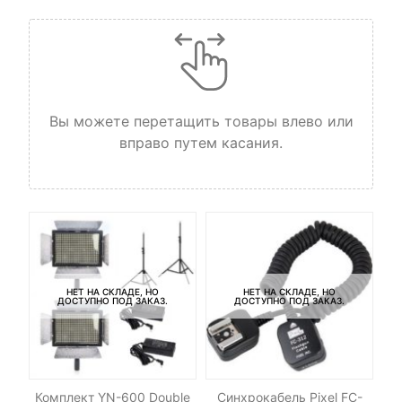
Вы можете перетащить товары влево или
вправо путем касания.
НЕТ НА СКЛАДЕ, НО
НЕТ НА СКЛАДЕ, НО
ДОСТУПНО ПОД ЗАКАЗ.
ДОСТУПНО ПОД ЗАКАЗ.
DHC
Комплект YN-600 Double
Синхрокабель Pixel FC-
С