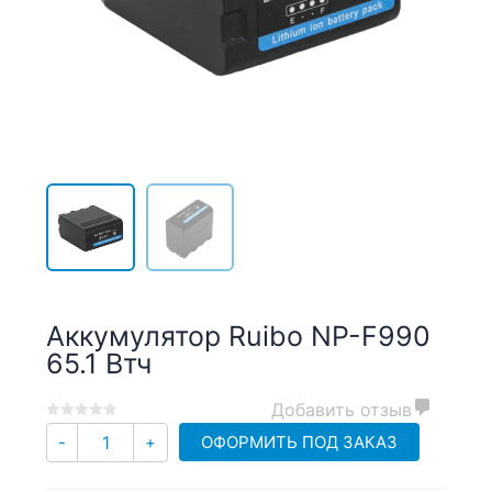
Аккумулятор Ruibo NP-F990
65.1 Втч
Добавить отзыв
0
5
0
Количество
ОФОРМИТЬ ПОД ЗАКАЗ
-
+
out
of
based