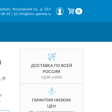
рбург, Московский пр., д. 25/1
МОЙ ПРОФИЛЬ
0
-36-35
|
info@foto-gamma.ru
Корзина пуста.
0
ДОСТАВКА ПО ВСЕЙ
РОССИИ
СДЭК и EMS
в
й
ГАРАНТИЯ НИЗКИХ
0
ЦЕН