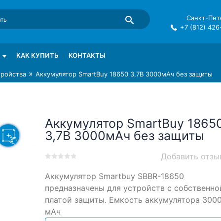
Санкт-Пете
+7 (812) 426
mma в СПб
КАК КУПИТЬ
КОНТАКТЫ
»
тройства
Аккумулятор SmartBuy 18650 3,7В 3000мАч без защиты
Аккумулятор SmartBuy 1865
3,7В 3000мАч без защиты
Добавить отзы
0
5
0
Аккумулятор Smartbuy SBBR-18650
out
of
предназначены для устройств с собственно
based
платой защиты. Емкость аккумулятора 300
on
мАч
customer