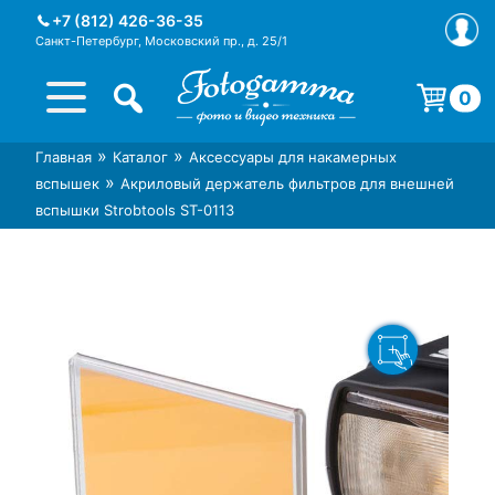
Skip
+7 (812) 426-36-35
to
Санкт-Петербург, Московский пр., д. 25/1
content
0
Корзина пуста.
»
»
Главная
Каталог
Аксессуары для накамерных
Интернет-магазин фототехники
Магазин фотоаксессуаров foto-
»
вспышек
Акриловый держатель фильтров для внешней
Foto-Gamma в СПб
gamma.ru
вспышки Strobtools ST-0113