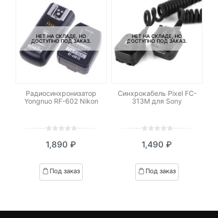
НЕТ НА СКЛАДЕ, НО
НЕТ НА СКЛАДЕ, НО
ДОСТУПНО ПОД ЗАКАЗ.
ДОСТУПНО ПОД ЗАКАЗ.
RO
Радиосинхронизатор
Синхрокабель Pixel FC-
Yongnuo RF-602 Nikon
313M для Sony
0
5
0
0
5
0
1,890
₽
1,490
₽
out
out
of
of
based
based
Под заказ
Под заказ
on
on
customer
customer
ratings
ratings