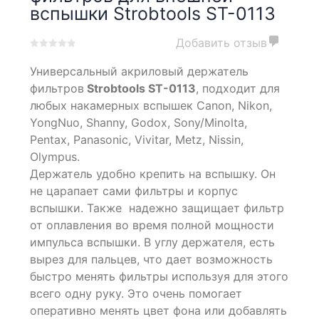
вспышки Strobtools ST-0113
Добавить отзыв
0
5
0
Универсальный акриловый держатель
out
of
фильтров
Strobtools ST-0113
, подходит для
based
любых накамерных вспышек Canon, Nikon,
on
YongNuo, Shanny, Godox, Sony/Minolta,
customer
ratings
Pentax, Panasonic, Vivitar, Metz, Nissin,
Olympus.
Держатель удобно крепить на вспышку. Он
не царапает сами фильтры и корпус
вспышки. Также
надежно защищает фильтр
от оплавления во время полной мощности
импульса вспышки. В углу держателя, есть
вырез для пальцев, что дает возможность
быстро менять фильтры используя для этого
всего одну руку. Это очень помогает
оперативно менять цвет фона или добавлять