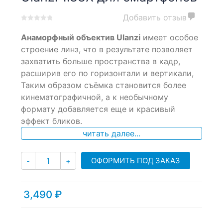
Добавить отзыв
0
5
0
Анаморфный объектив Ulanzi
имеет особое
out
of
строение линз, что в результате позволяет
based
захватить больше пространства в кадр,
on
расширив его по горизонтали и вертикали,
customer
ratings
Таким образом съёмка становится более
кинематографичной, а к необычному
формату добавляется еще и красивый
эффект бликов.
читать далее...
Количество
ОФОРМИТЬ ПОД ЗАКАЗ
-
+
3,490
₽