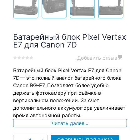
Батарейный блок Pixel Vertax
E7 для Canon 7D
Добавить отзыв
0
5
0
Батарейный блок Pixel Vertax E7 для Canon
out
of
7D— это полный аналог батарейного блока
based
Canon BG-E7. Позволяет более удобно
on
держать фотокамеру при съёмке в
customer
ratings
вертикальном положении. За счет
дополнительного аккумулятора увеличивает
время автономной работы.
читать далее...
Количество