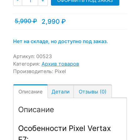
ОФОРМИТЬ ПОД ЗАКАЗ
-
+
5,990
₽
2,990
₽
Текущая
Первоначальная
цена:
цена
2,990 ₽.
составляла
5,990 ₽.
Нет на складе, но доступно под заказ.
Артикул:
00523
Категория:
Архив товаров
Производитель:
Pixel
Описание
Детали
Отзывы (0)
Описание
Особенности Pixel Vertax
E7: