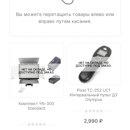
Вы можете перетащить товары влево или
вправо путем касания.
НЕТ НА СКЛАДЕ, НО
ДОСТУПНО ПОД ЗАКАЗ.
НЕТ НА СКЛАДЕ, НО
ДОСТУПНО ПОД ЗАКАЗ.
Pixel TC-252 UC1
Интервальный пульт ДУ
Olympus
M42
Комплект YN-300
С
Standard
0
5
0
2,990
₽
out
of
0
5
0