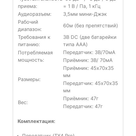
приема:
= 1 В / Па, 1 кГц
Аудиоразъем:
3,5мм мини-Джэк
Рабочий
60м (без препятствий)
диапазон:
Требования к
3В DC (две батарейки
питанию:
типа ААА)
Передатчик: 3В/70мА
Потребляемая
мощность:
Приёмник: 3В/ 70мА
Приёмник: 45х70х35
мм
Размеры:
Передатчик: 45х70х35
мм
Приёмник: 47г
Вес:
Передатчик: 47г
Комплектация:
Передатчик (TX4 Pro)