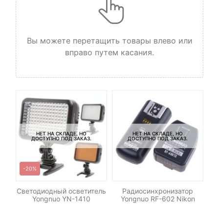
Вы можете перетащить товары влево или
вправо путем касания.
НЕТ НА СКЛАДЕ, НО
НЕТ НА СКЛАДЕ, НО
ДОСТУПНО ПОД ЗАКАЗ.
ДОСТУПНО ПОД ЗАКАЗ.
-20%
-
low
Светодиодный осветитель
Радиосинхронизатор
Yongnuo YN-1410
Yongnuo RF-602 Nikon