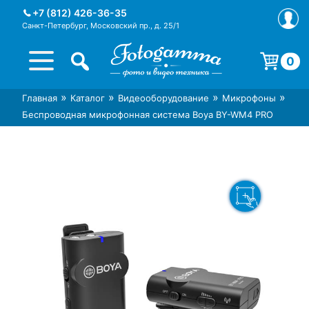
Skip
+7 (812) 426-36-35
to
Санкт-Петербург, Московский пр., д. 25/1
content
0
Корзина пуста.
»
»
»
»
Главная
Каталог
Видеооборудование
Микрофоны
Интернет-магазин фототехники
Магазин фотоаксессуаров foto-
Беспроводная микрофонная система Boya BY-WM4 PRO
Foto-Gamma в СПб
gamma.ru