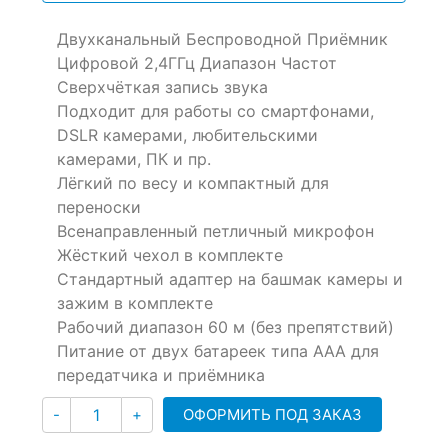
on
Двухканальный Беспроводной Приёмник
customer
ratings
Цифровой 2,4ГГц Диапазон Частот
Сверхчёткая запись звука
Подходит для работы со смартфонами,
DSLR камерами, любительскими
камерами, ПК и пр.
Лёгкий по весу и компактный для
переноски
Всенаправленный петличный микрофон
Жёсткий чехол в комплекте
Стандартный адаптер на башмак камеры и
зажим в комплекте
Рабочий диапазон 60 м (без препятствий)
Питание от двух батареек типа ААА для
передатчика и приёмника
Количество
ОФОРМИТЬ ПОД ЗАКАЗ
-
+