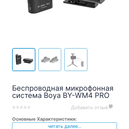
Беспроводная микрофонная
система Boya BY-WM4 PRO
Добавить отзыв
0
5
0
Основные Характеристики:
out
of
читать далее...
based