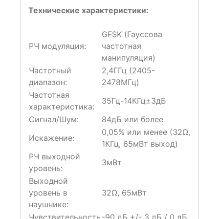
Технические характеристики:
GFSK (Гауссова
РЧ модуляция:
частотная
манипуляция)
Частотный
2,4ГГц (2405-
диапазон:
2478МГц)
Частотная
35Гц-14КГц±3дБ
характеристика:
Сигнал/Шум:
84дБ или более
0,05% или менее (32Ω,
Искажение:
1КГц, 65мВт выход)
РЧ выходной
3мВт
уровень:
Выходной
уровень в
32Ω, 65мВт
наушнике:
Чувствительность
-90 дБ +/- 3 дБ / 0 дБ