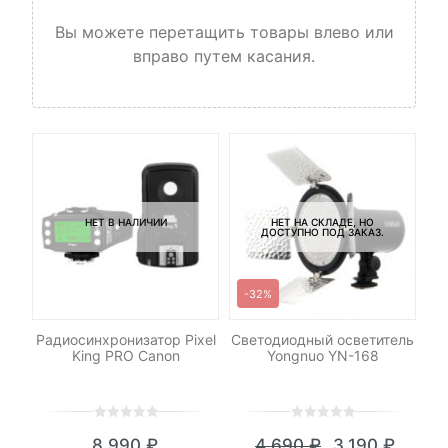
Вы можете перетащить товары влево или
вправо путем касания.
НЕТ В НАЛИЧИИ
НЕТ НА СКЛАДЕ, НО
ДОСТУПНО ПОД ЗАКАЗ.
-32%
-
я
Радиосинхронизатор Pixel
Светодиодный осветитель
Пе
King PRO Canon
Yongnuo YN-168
0
5
0
0
5
0
8,990
₽
4,690
₽
3,190
₽
out
out