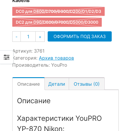
Кабель
DC0 для D800/D700/D300/D200/D1/D2/D3
DC2 для D90/D600/D7000/D5000/D3000
Количество
ОФОРМИТЬ ПОД ЗАКАЗ
-
+
Артикул:
3761
Категория:
Архив товаров
Производитель:
YouPro
Описание
Детали
Отзывы (0)
Описание
Характеристики YouPRO
YP-870 Nikon: