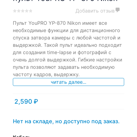
Добавить отзыв
0
5
0
Пульт YouPRO YP-870 Nikon имеет все
out
of
необходимые функции для дистанционного
based
спуска затвора камеры с любой частотой и
on
выдержкой. Такой пульт идеально подходит
customer
ratings
для создания time-lapse и фотографий с
очень долгой выдержкой. Гибкие настройки
пульта позволяют задавать необходимую
частоту кадров, выдержку.
читать далее...
2,590
₽
Нет на складе, но доступно под заказ.