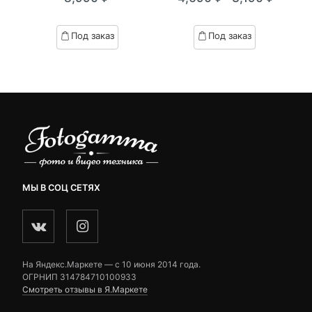
Текущая
Первоначал
of
of
цена:
цена
based
based
Под заказ
Под заказ
on
on
3,190 ₽.
составляла
customer
customer
4,690 ₽.
ratings
ratings
МЫ В СОЦ СЕТЯХ
На Яндекс.Маркете — c 10 июня 2014 года.
ОГРНИП 314784710100933
Смотреть отзывы в Я.Маркете