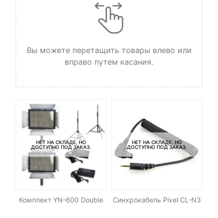
Вы можете перетащить товары влево или
вправо путем касания.
НЕТ НА СКЛАДЕ, НО
НЕТ НА СКЛАДЕ, НО
ДОСТУПНО ПОД ЗАКАЗ.
ДОСТУПНО ПОД ЗАКАЗ.
Комплект YN-600 Double
Синхрокабель Pixel CL-N3
С
h