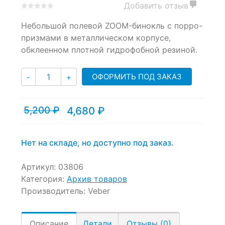
Добавить отзыв
0
5
0
Небольшой полевой ZOOM-бинокль с порро-
out
of
призмами в металлическом корпусе,
based
обклеенном плотной гидрофобной резиной.
on
customer
Количество
ratings
ОФОРМИТЬ ПОД ЗАКАЗ
-
+
5,200
₽
4,680
₽
Текущая
Первоначальная
цена:
цена
4,680 ₽.
составляла
5,200 ₽.
Нет на складе, но доступно под заказ.
Артикул:
03806
Категория:
Архив товаров
Производитель:
Veber
Описание
Детали
Отзывы (0)