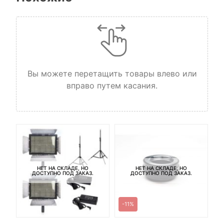
Вы можете перетащить товары влево или
вправо путем касания.
НЕТ НА СКЛАДЕ, НО
НЕТ НА СКЛАДЕ, НО
ДОСТУПНО ПОД ЗАКАЗ.
ДОСТУПНО ПОД ЗАКАЗ.
-11%
И