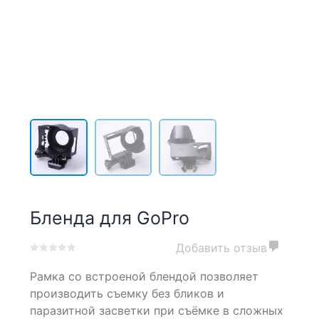
Бленда для GoPro
Добавить отзыв
0
5
0
Рамка со встроеной блендой позволяет
out
of
производить съемку без бликов и
based
паразитной засветки при съёмке в сложных
on