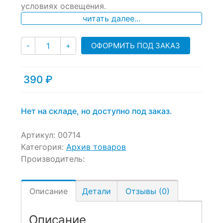
условиях освещения.
customer
ratings
читать далее...
Количество
ОФОРМИТЬ ПОД ЗАКАЗ
-
+
390
₽
Нет на складе, но доступно под заказ.
Артикул:
00714
Категория:
Архив товаров
Производитель:
Описание
Детали
Отзывы (0)
Описание