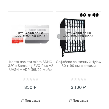
НЕТ НА СКЛАДЕ, НО
НЕТ НА СКЛАДЕ, НО
ДОСТУПНО ПОД ЗАКАЗ.
ДОСТУПНО ПОД ЗАКАЗ.
-
Карта памяти micro SDHC
Софтбокс зонтичный Hylow
h
32Gb Samsung EVO Plus V2
60 х 90 см с сотами
UHS-I + ADP (95/20 Mb/s)
с
0
5
0
0
5
0
850
₽
3,100
₽
out
out
я
начальная
of
of
based
based
Под заказ
Под заказ
on
on
вляла
customer
customer