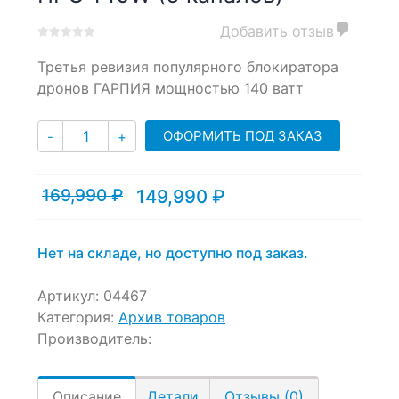
Добавить отзыв
0
5
0
Третья ревизия популярного блокиратора
out
of
дронов ГАРПИЯ мощностью 140 ватт
based
on
Количество
customer
ОФОРМИТЬ ПОД ЗАКАЗ
-
+
ratings
169,990
₽
149,990
₽
Текущая
Первоначальная
цена:
цена
149,990 ₽.
составляла
169,990 ₽.
Нет на складе, но доступно под заказ.
Артикул:
04467
Категория:
Архив товаров
Производитель:
Описание
Детали
Отзывы (0)