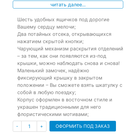
of
читать далее...
based
on
Шесть удобных ящичков под дорогие
customer
ratings
Вашему сердцу мелочи;
Два потайных отсека, открывающихся
нажатием скрытой кнопки;
Чарующий механизм раскрытия отделений
– за тем, как они появляются из-под
крышки, можно наблюдать снова и снова!
Маленький замочек, надёжно
фиксирующий крышку в закрытом
положении – Вы сможете взять шкатулку с
собой в любую поездку;
Корпус оформлен в восточном стиле и
украшен традиционными для него
флористическими мотивами;
Количество
ОФОРМИТЬ ПОД ЗАКАЗ
-
+