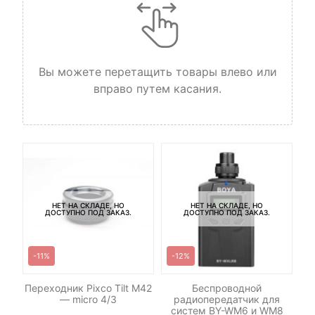
Вы можете перетащить товары влево или
вправо путем касания.
TD-
te
НЕТ НА СКЛАДЕ, НО
НЕТ НА СКЛАДЕ, НО
ДОСТУПНО ПОД ЗАКАЗ.
ДОСТУПНО ПОД ЗАКАЗ.
-11%
-12%
-
Переходник Pixco Tilt M42
Беспроводной
Н
— micro 4/3
радиопередатчик для
систем BY-WM6 и WM8