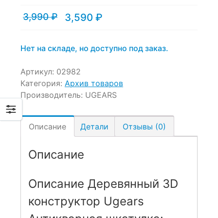
3,990
₽
3,590
₽
Текущая
Первоначальная
цена:
цена
3,590 ₽.
составляла
3,990 ₽.
Нет на складе, но доступно под заказ.
Артикул:
02982
Категория:
Архив товаров
Производитель:
UGEARS
Описание
Детали
Отзывы (0)
Описание
Описание Деревянный 3D
конструктор Ugears