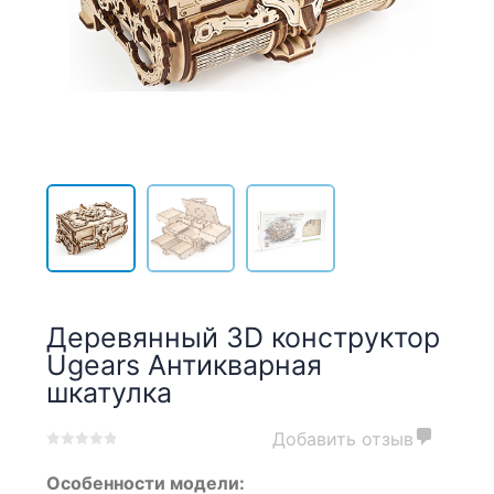
Деревянный 3D конструктор
Ugears Антикварная
шкатулка
Добавить отзыв
0
5
0
Особенности модели:
out