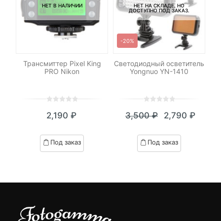
НЕТ В НАЛИЧИИ
НЕТ НА СКЛАДЕ, НО
ДОСТУПНО ПОД ЗАКАЗ.
-20%
Трансмиттер Pixel King
Светодиодный осветитель
PRO Nikon
Yongnuo YN-1410
0
5
0
0
5
0
2,190
₽
3,500
₽
2,790
₽
out
out
Текущая
Первоначал
of
of
цена:
цена
based
based
Под заказ
Под заказ
on
on
2,790 ₽.
составляла
customer
customer
3,500 ₽.
ratings
ratings