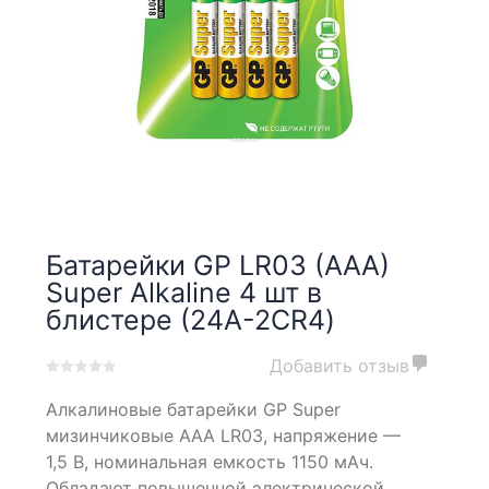
Батарейки GP LR03 (AAA)
Super Alkaline 4 шт в
блистере (24A-2CR4)
Добавить отзыв
0
5
0
Алкалиновые батарейки GP Super
out
of
мизинчиковые AAA LR03, напряжение —
based
1,5 В, номинальная емкость 1150 мАч.
on
Обладают повышенной электрической
customer