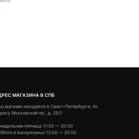
Mb/s)
0
5
0
out
2,990
₽
0
5
0
of
2,490
₽
out
based
of
on
based
Под заказ
customer
Под заказ
on
ratings
customer
ratings
ДРЕС МАГАЗИНА В СПБ
ш магазин находится в Санкт-Петербурге, по
ресу Московский пр., д. 25/1
недельник-пятница 11:00 — 20:00
ббота и воскресенье 12:00 — 20:00