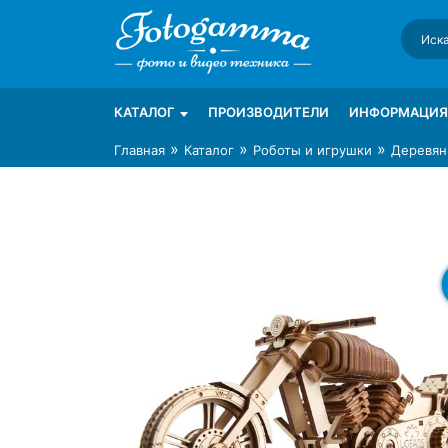
Skip
to
content
Интернет-магазин фототехники Foto-Ga
Магазин фотоаксессуаров foto-gamma.ru
КАТАЛОГ
ПРОИЗВОДИТЕЛИ
ИНФОРМАЦИЯ
»
»
»
Главная
Каталог
Роботы и игрушки
Деревян