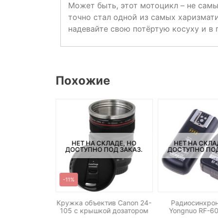
Может быть, этот мотоцикл – не сам
точно стал одной из самых харизмати
надевайте свою потёртую косуху и в п
Похожие
СКЛАДЕ, НО
НЕТ НА СКЛАДЕ, НО
НЕТ НА СКЛА
ПОД ЗАКАЗ.
ДОСТУПНО ПОД ЗАКАЗ.
ДОСТУПНО ПОД
-11%
 Pixel FC-313M
Кружка объектив Canon 24-
Радиосинхрон
 Sony
105 c крышкой дозатором
Yongnuo RF-60