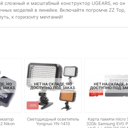
ый сложный и масштабный конструктор UGEARS, но он
чных моделей в линейке. Включайте погромче ZZ Top,
уть, к горизонту мечтаний!
ДЕ, НО
НЕТ НА СКЛАДЕ, НО
НЕТ НА СКЛАДЕ, 
 ЗАКАЗ.
ДОСТУПНО ПОД ЗАКАЗ.
ДОСТУПНО ПОД ЗА
-20%
изатор
Светодиодный осветитель
Карта памяти micro
2 Nikon
Yongnuo YN-1410
32Gb Samsung EVO P