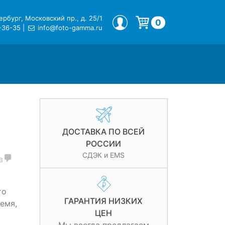
рбург, Московский пр., д. 25/1
МОЙ ПРОФИЛЬ
0
-36-35
|
info@foto-gamma.ru
Корзина пуста.
ДОСТАВКА ПО ВСЕЙ
РОССИИ
СДЭК и EMS
в
ь
то
ГАРАНТИЯ НИЗКИХ
емя,
ЦЕН