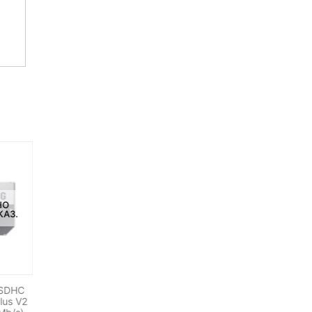
НЕТ НА СКЛАДЕ, НО
ДОСТУПНО ПОД ЗАКАЗ.
НО
НЕТ НА СКЛАДЕ, НО
КАЗ.
ДОСТУПНО ПОД ЗАКАЗ.
Pixel TC-252 UC1
Интервальный пульт ДУ
Olympus
 SDHC
Сумка LSB-LG500 для
lus V2
осветителя LG