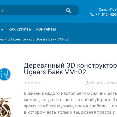
Санкт-Пете
+7 (812) 426
mma в СПб
КАК КУПИТЬ
КОНТАКТЫ
ный 3D конструктор Ugears Байк VM-02
Деревянный 3D конструктор
Ugears Байк VM-02
Добавить отзы
0
5
0
В жизни каждого настоящего мужчины ест
out
of
момент, когда его зовёт за собой Дорога. Э
based
время тяжёлой музыки, время свободы – вр
on
в котором есть только ты, ровная трасса и
customer