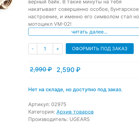
ratings
верный байк. В такие минуты на тебя
накатывает совершенно особое, бунтарское
настроение, и именно его символом стал н
мотоцикл VM-02!
читать далее...
Количество
ОФОРМИТЬ ПОД ЗАКАЗ
-
+
2,990
₽
2,590
₽
Текущая
Первоначальная
цена:
цена
2,590 ₽.
составляла
2,990 ₽.
Нет на складе, но доступно под заказ.
Артикул:
02975
Категория:
Архив товаров
Производитель:
UGEARS