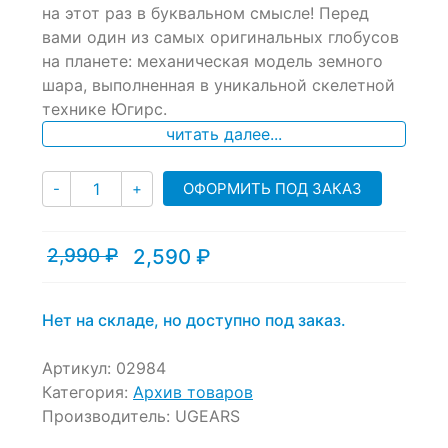
на этот раз в буквальном смысле! Перед
on
вами один из самых оригинальных глобусов
customer
ratings
на планете: механическая модель земного
шара, выполненная в уникальной скелетной
технике Югирс.
читать далее...
Количество
ОФОРМИТЬ ПОД ЗАКАЗ
-
+
2,990
₽
2,590
₽
Текущая
Первоначальная
цена:
цена
2,590 ₽.
составляла
2,990 ₽.
Нет на складе, но доступно под заказ.
Артикул:
02984
Категория:
Архив товаров
Производитель:
UGEARS