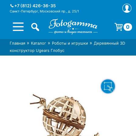
Skip
+7 (812) 426-36-35
to
Санкт-Петербург, Московский пр., д. 25/1
content
0
Корзина пуста.
»
»
»
Главная
Каталог
Роботы и игрушки
Деревянный 3D
Интернет-магазин фототехники
Магазин фотоаксессуаров foto-
конструктор Ugears Глобус
Foto-Gamma в СПб
gamma.ru