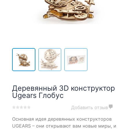
Деревянный 3D конструктор
Ugears Глобус
Добавить отзыв
0
5
0
Основная идея деревянных конструкторов
out
of
UGEARS – они открывают вам новые миры, и
based