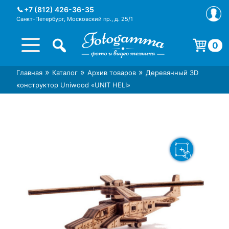
Skip
+7 (812) 426-36-35
to
Санкт-Петербург, Московский пр., д. 25/1
content
0
Корзина пуста.
»
»
»
Главная
Каталог
Архив товаров
Деревянный 3D
Интернет-магазин фототехники
Магазин фотоаксессуаров foto-
конструктор Uniwood «UNIT HELI»
Foto-Gamma в СПб
gamma.ru