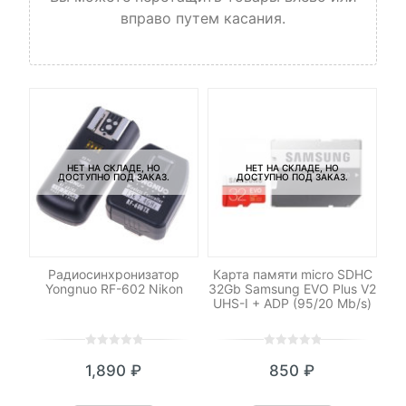
вправо путем касания.
НЕТ НА СКЛАДЕ, НО
НЕТ НА СКЛАДЕ, НО
ДОСТУПНО ПОД ЗАКАЗ.
ДОСТУПНО ПОД ЗАКАЗ.
-
-N3
Радиосинхронизатор
Карта памяти micro SDHC
Пе
Yongnuo RF-602 Nikon
32Gb Samsung EVO Plus V2
UHS-I + ADP (95/20 Mb/s)
0
5
0
0
5
0
1,890
₽
850
₽
out
out
of
of