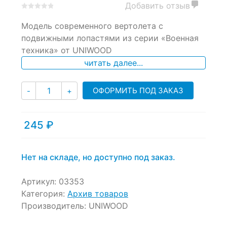
Добавить отзыв
0
5
0
Модель современного вертолета с
out
of
подвижными лопастями из серии «Военная
based
техника» от UNIWOOD
on
читать далее...
customer
ratings
Количество
ОФОРМИТЬ ПОД ЗАКАЗ
-
+
245
₽
Нет на складе, но доступно под заказ.
Артикул:
03353
Категория:
Архив товаров
Производитель:
UNIWOOD