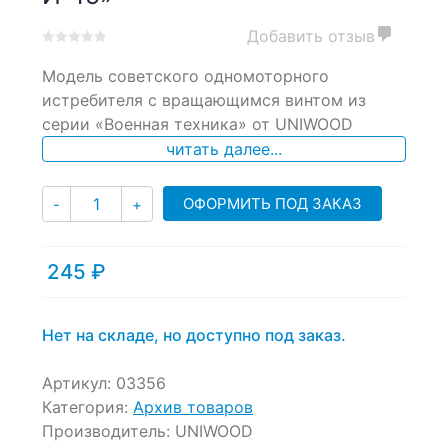
Добавить отзыв
0
5
0
Модель советского одномоторного
out
of
истребителя с вращающимся винтом из
based
серии «Военная техника» от UNIWOOD
on
читать далее...
customer
ratings
Количество
ОФОРМИТЬ ПОД ЗАКАЗ
-
+
245
₽
Нет на складе, но доступно под заказ.
Артикул:
03356
Категория:
Архив товаров
Производитель:
UNIWOOD