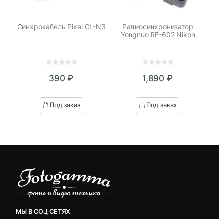
-
RO
Синхрокабель Pixel CL-N3
Радиосинхронизатор
Yongnuo RF-602 Nikon
с
0
5
0
0
5
0
390
₽
1,890
₽
out
out
of
of
based
based
Под заказ
Под заказ
on
on
customer
customer
ratings
ratings
МЫ В СОЦ СЕТЯХ