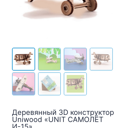
Деревянный 3D конструктор
Uniwood «UNIT САМОЛЁТ
И-15»