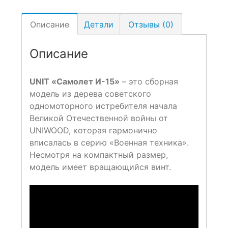
Описание
Детали
Отзывы (0)
Описание
UNIT «Самолет И-15»
– это сборная
модель из дерева советского
одномоторного истребителя начала
Великой Отечественной войны от
UNIWOOD, которая гармонично
вписалась в серию «Военная техника».
Несмотря на компактный размер,
модель имеет вращающийся винт.