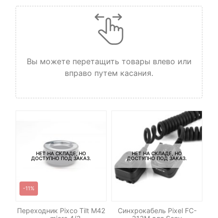
Вы можете перетащить товары влево или
вправо путем касания.
НЕТ НА СКЛАДЕ, НО
НЕТ НА СКЛАДЕ, НО
ДОСТУПНО ПОД ЗАКАЗ.
ДОСТУПНО ПОД ЗАКАЗ.
-11%
le
Переходник Pixco Tilt M42
Синхрокабель Pixel FC-
С