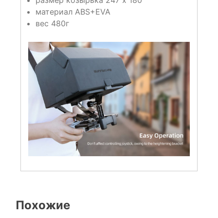
размер козырька 247 х 180
материал ABS+EVA
вес 480г
Похожие