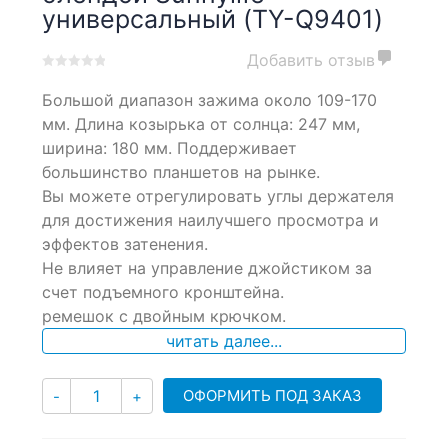
универсальный (TY-Q9401)
Добавить отзыв
0
5
0
Большой диапазон зажима около 109-170
out
of
мм. Длина козырька от солнца: 247 мм,
based
ширина: 180 мм. Поддерживает
on
большинство планшетов на рынке.
customer
ratings
Вы можете отрегулировать углы держателя
для достижения наилучшего просмотра и
эффектов затенения.
Не влияет на управление джойстиком за
счет подъемного кронштейна.
ремешок с двойным крючком.
читать далее...
Количество
ОФОРМИТЬ ПОД ЗАКАЗ
-
+