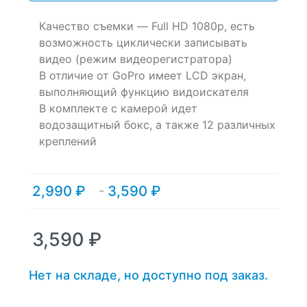
customer
ratings
Качество съемки — Full HD 1080p, есть
возможность циклически записывать
видео (режим видеорегистратора)
В отличие от GoPro имеет LCD экран,
выполняющий функцию видоискателя
В комплекте с камерой идет
водозащитный бокс, а также 12 различных
креплений
2,990
₽
3,590
₽
Диапазон
–
цен:
2,990 ₽
–
3,590
₽
3,590 ₽
Нет на складе, но доступно под заказ.