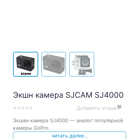
Экшн камера SJCAM SJ4000
Добавить отзыв
0
5
0
Экшен камера SJ4000 — аналог популярной
out
of
камеры GoPro.
based
читать далее...
on