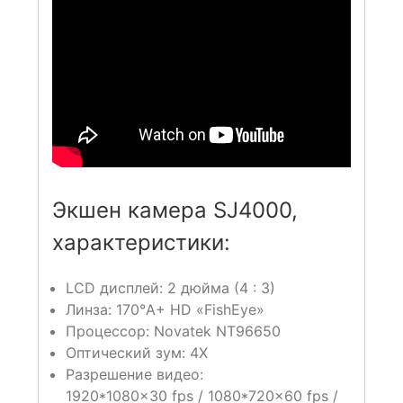
Экшен камера SJ4000,
характеристики:
LCD дисплей: 2 дюйма (4 : 3)
Линза: 170°A+ HD «FishEye»
Процессор: Novatek NT96650
Оптический зум: 4X
Разрешение видео:
1920*1080×30 fps / 1080*720×60 fps /