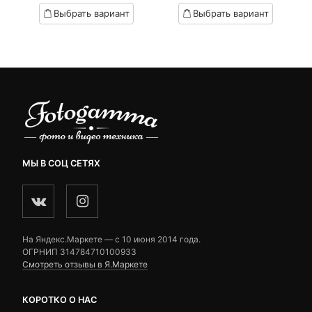
цена:
цена
цен:
Выбрать вариант
Выбрать вариант
5,290 ₽.
составляла
4,090 ₽
6,790 ₽.
–
4,990 ₽
МЫ В СОЦ СЕТЯХ
На Яндекс.Маркете — c 10 июня 2014 года.
ОГРНИП 314784710100933
Смотреть отзывы в Я.Маркете
КОРОТКО О НАС