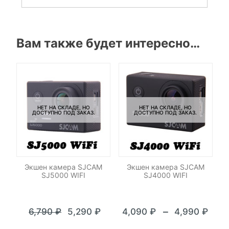
Вам также будет интересно…
НЕТ НА СКЛАДЕ, НО
НЕТ НА СКЛАДЕ, НО
ДОСТУПНО ПОД ЗАКАЗ.
ДОСТУПНО ПОД ЗАКАЗ.
Экшен камера SJCAM
Экшен камера SJCAM
SJ5000 WIFI
SJ4000 WIFI
–
6,790
₽
5,290
₽
4,090
₽
4,990
₽
Текущая
Первоначальная
Диапазон