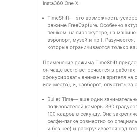
Insta360 One X.
TimeShift— это возможность ускор
режиме FreeCapture. Особенно акту
пешком, на гироскутере, на машине
аэропорт, музей и пр.). Разумеется
которые ограничиваются только ва
Применение режима TimeShift придае
он чаще всего встречается в работа
сфокусировать внимание зрителя на 
или место), и, наоборот, опустить за
Bullet Time— еще один занимательн
пользователей камеры 360 градусов
100 кадров в секунду. Она закрепля
селфи-палке совместно со специаль
и без нее) и раскручивается над го