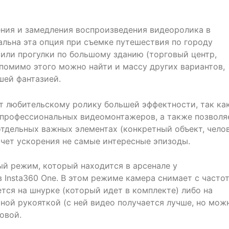
ения и замедления воспроизведения видеоролика в
альна эта опция при съемке путешествия по городу
 или прогулки по большому зданию (торговый центр,
, помимо этого можно найти и массу других вариантов,
шей фантазией.
т любительскому ролику большей эффектности, так ка
х профессиональных видеомонтажеров, а также позволя
отдельных важных элементах (конкретный объект, чело
 счет ускорения не самые интересные эпизоды.
ый режим, который находится в арсенале у
 Insta360 One. В этом режиме камера снимает с часто
ется на шнурке (который идет в комплекте) либо на
ной рукояткой (с ней видео получается лучше, но мож
ловой.