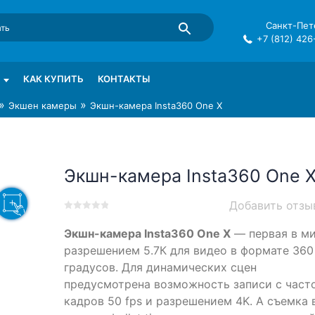
Санкт-Пете
+7 (812) 426
mma в СПб
КАК КУПИТЬ
КОНТАКТЫ
»
»
Экшен камеры
Экшн-камера Insta360 One X
Экшн-камера Insta360 One 
Добавить отзы
0
5
0
Экшн-камера Insta360 One X
— первая в ми
out
of
разрешением 5.7К для видео в формате 360
based
градусов. Для динамических сцен
on
предусмотрена возможность записи с част
customer
ratings
кадров 50 fps и разрешением 4K. А съемка 