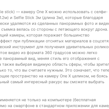
fie stick) — камеру One X можно использовать с селфи-
 1.2м) и Selfie Stick 3м (длина 3м), которые благодаря
ески удаляются из сделанных панорамных фото и виде
о съемка велась со стороны с летающего вокруг дрона.
пций камеры, которая поражает большинство
ффект при публикации отснятых материалов в соцсетя
еский инструмент для получения удивительных ролико
нятое видео из формата 360 градусов можно легко
е панорамный вид, меняя стиль его отображения с
о, а также выбирая видимую область сферы, чтобы зрите
ко то, что вы считаете нужным. Это означает, что теп
щее пространство на камеру One X целиком, не боясь
ильный самый интересный ракурс вы сможете выбрать
именяется не только на компьютере (бесплатная
прямо на смартфоне в стандартном приложении для кам