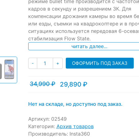
режиме bullet time производится с частотой
кадров в секунду и разрешением 3К. Для
компенсации дрожания камеры во время бе
или езды, съемки на квадрокоптере и в про
ситуациях используется передовая 6-осева
стабилизация Flow State.
читать далее...
Количество
ОФОРМИТЬ ПОД ЗАКАЗ
-
+
34,990
₽
29,890
₽
Текущая
Первоначальная
цена:
цена
29,890 ₽.
составляла
34,990 ₽.
Нет на складе, но доступно под заказ.
Артикул:
02549
Категория:
Архив товаров
Производитель:
Insta360