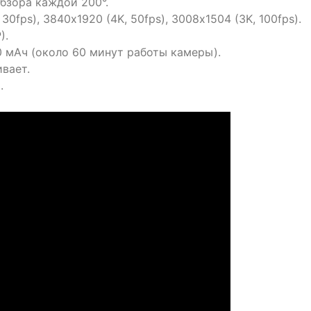
 обзора каждой 200°.
0fps), 3840х1920 (4K, 50fps), 3008х1504 (3K, 100fps).
).
 мАч (около 60 минут работы камеры).
вает.
.