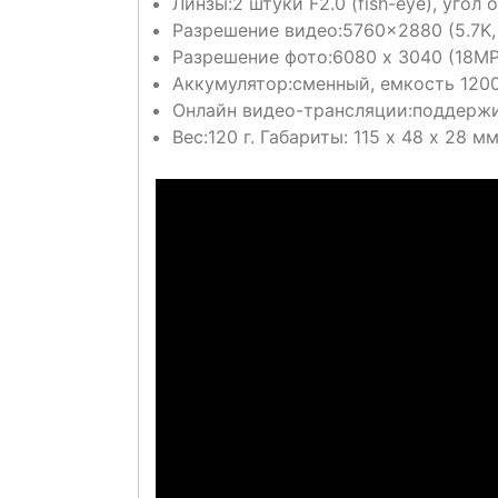
Линзы:2 штуки F2.0 (fish-eye), угол
Разрешение видео:5760×2880 (5.7K, 3
Разрешение фото:6080 x 3040 (18MP
Аккумулятор:сменный, емкость 1200
Онлайн видео-трансляции:поддержи
Вес:120 г. Габариты: 115 х 48 х 28 мм