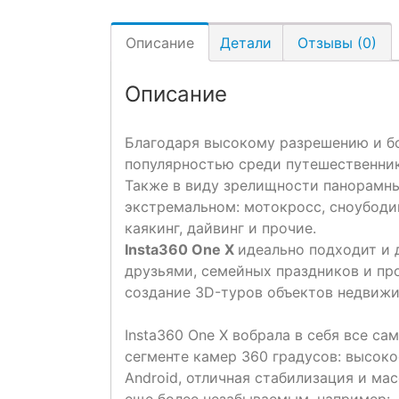
Описание
Детали
Отзывы (0)
Описание
Благодаря высокому разрешению и б
популярностью среди путешественник
Также в виду зрелищности панорамны
экстремальном: мотокросс, сноубодин
каякинг, дайвинг и прочие.
Insta360 One X
идеально подходит и 
друзьями, семейных праздников и про
создание 3D-туров объектов недвиж
Insta360 One X вобрала в себя все са
сегменте камер 360 градусов: высоко
Android, отличная стабилизация и ма
еще более незабываемым, например: