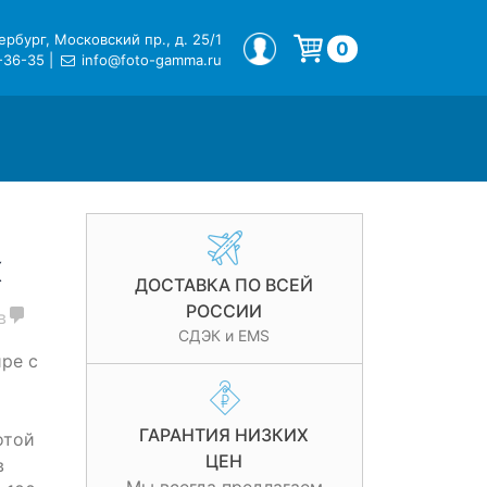
рбург, Московский пр., д. 25/1
МОЙ ПРОФИЛЬ
0
-36-35
|
info@foto-gamma.ru
Корзина пуста.
X
ДОСТАВКА ПО ВСЕЙ
РОССИИ
в
СДЭК и EMS
ре с
ГАРАНТИЯ НИЗКИХ
отой
ЦЕН
в