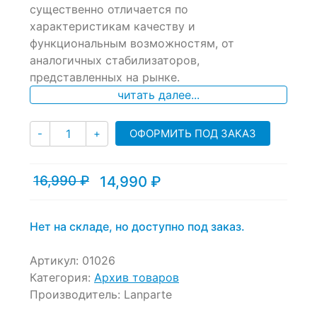
существенно отличается по
on
характеристикам качеству и
customer
ratings
функциональным возможностям, от
аналогичных стабилизаторов,
представленных на рынке.
читать далее...
Количество
ОФОРМИТЬ ПОД ЗАКАЗ
-
+
16,990
₽
14,990
₽
Текущая
Первоначальная
цена:
цена
14,990 ₽.
составляла
16,990 ₽.
Нет на складе, но доступно под заказ.
Артикул:
01026
Категория:
Архив товаров
Производитель:
Lanparte