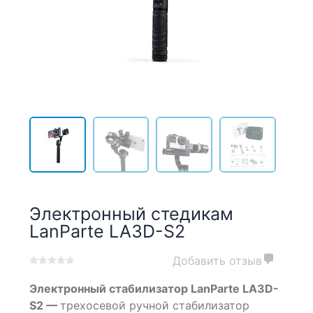
Электронный стедикам
LanParte LA3D-S2
Добавить отзыв
0
5
0
Электронный стабилизатор LanParte LA3D-
out
of
S2 —
трехосевой ручной стабилизатор
based