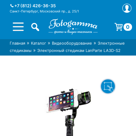
Skip
+7 (812) 426-36-35
to
Санкт-Петербург, Московский пр., д. 25/1
content
0
Корзина пуста.
»
»
»
Главная
Каталог
Видеооборудование
Электронные
Интернет-магазин фототехники
Магазин фотоаксессуаров foto-
»
стедикамы
Электронный стедикам LanParte LA3D-S2
Foto-Gamma в СПб
gamma.ru