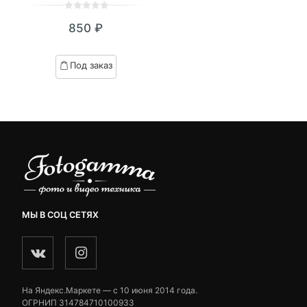
0
5
0
850
₽
out
of
based
Под заказ
on
customer
ratings
МЫ В СОЦ СЕТЯХ
На Яндекс.Маркете — c 10 июня 2014 года.
ОГРНИП 314784710100933