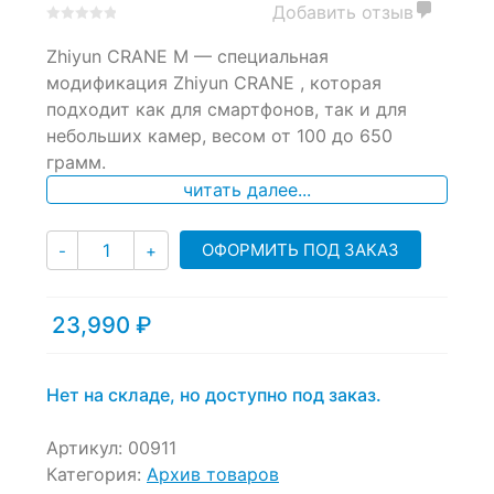
Добавить отзыв
0
5
0
Zhiyun CRANE M — специальная
out
of
модификация Zhiyun CRANE , которая
based
подходит как для смартфонов, так и для
on
небольших камер, весом от 100 до 650
customer
ratings
грамм.
читать далее...
Количество
ОФОРМИТЬ ПОД ЗАКАЗ
-
+
23,990
₽
Нет на складе, но доступно под заказ.
Артикул:
00911
Категория:
Архив товаров