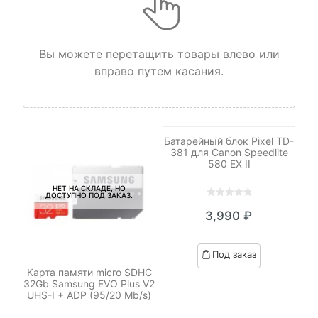
Вы можете перетащить товары влево или
вправо путем касания.
НЕТ НА СКЛАДЕ, НО
ДОСТУПНО ПОД ЗАКАЗ.
Батарейный блок Pixel TD-
381 для Canon Speedlite
580 EX II
НЕТ НА СКЛАДЕ, НО
ДОСТУПНО ПОД ЗАКАЗ.
0
5
0
3,990
₽
out
of
-
based
Под заказ
on
р
Карта памяти micro SDHC
К
customer
n
32Gb Samsung EVO Plus V2
ratings
UHS-I + ADP (95/20 Mb/s)