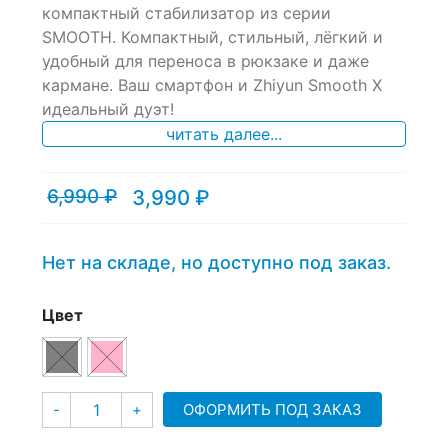
of
компактный стабилизатор из серии
based
SMOOTH. Компактный, стильный, лёгкий и
on
удобный для переноса в рюкзаке и даже
customer
ratings
кармане. Ваш смартфон и Zhiyun Smooth X
идеальный дуэт!
читать далее...
6,990
₽
3,990
₽
Текущая
Первоначальная
цена:
цена
3,990 ₽.
составляла
6,990 ₽.
Нет на складе, но доступно под заказ.
Цвет
Количество
ОФОРМИТЬ ПОД ЗАКАЗ
-
+