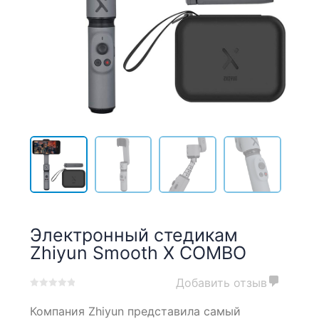
Электронный cтедикам
Zhiyun Smooth X COMBO
Добавить отзыв
0
5
0
Компания Zhiyun представила самый
out