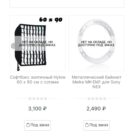
НЕТ НА СКЛАДЕ, НО
НЕТ НА СКЛАДЕ, НО
ДОСТУПНО ПОД ЗАКАЗ.
ДОСТУПНО ПОД ЗАКАЗ.
le
Софтбокс зонтичный Hylow
Металлический байонет
Со
60 х 90 см с сотами
Meike MK-EM1 для Sony
NEX
0
5
0
0
5
0
₽
3,100
₽
2,490
₽
out
out
я
начальная
of
of
based
based
Под заказ
Под заказ
on
on
₽.
вляла
customer
customer