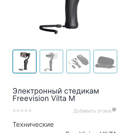
Электронный стедикам
Freevision Vilta M
Добавить отзыв
0
5
0
out
Технические
of
based