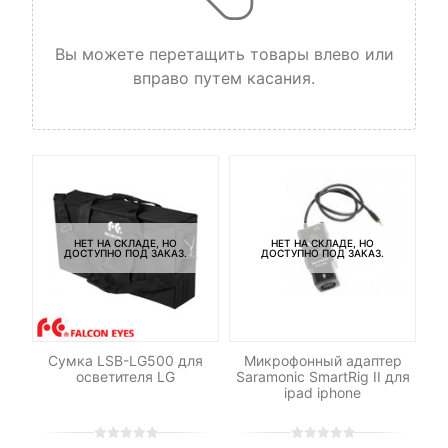
Вы можете перетащить товары влево или
вправо путем касания.
НЕТ НА СКЛАДЕ, НО
НЕТ НА СКЛАДЕ, НО
ДОСТУПНО ПОД ЗАКАЗ.
ДОСТУПНО ПОД ЗАКАЗ.
-
ДУ
Сумка LSB-LG500 для
Микрофонный адаптер
Св
осветителя LG
Saramonic SmartRig II для
ipad iphone