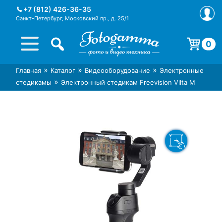
Skip
+7 (812) 426-36-35
to
Санкт-Петербург, Московский пр., д. 25/1
content
0
Корзина пуста.
»
»
»
Главная
Каталог
Видеооборудование
Электронные
Интернет-магазин фототехники
Магазин фотоаксессуаров foto-
»
стедикамы
Электронный стедикам Freevision Vilta M
Foto-Gamma в СПб
gamma.ru