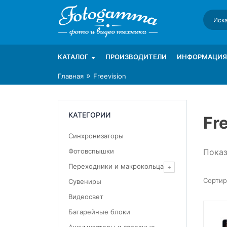
Skip
to
content
Интернет-магазин фототехники Foto-Ga
Магазин фотоаксессуаров foto-gamma.ru
КАТАЛОГ
ПРОИЗВОДИТЕЛИ
ИНФОРМАЦИЯ
»
Главная
Freevision
КАТЕГОРИИ
Fr
Синхронизаторы
Показ
Фотовспышки
Переходники и макрокольца
Сувениры
Видеосвет
Батарейные блоки