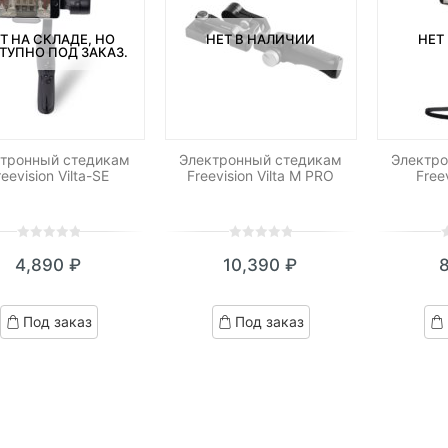
Т НА СКЛАДЕ, НО
НЕТ В НАЛИЧИИ
НЕТ
ТУПНО ПОД ЗАКАЗ.
ктронный стедикам
Электронный стедикам
Электр
reevision Vilta-SE
Freevision Vilta M PRO
Freev
0
5
0
0
5
0
0
5
0
4,890
₽
10,390
₽
out
out
o
of
of
o
based
based
b
Под заказ
Под заказ
on
on
o
customer
customer
c
ratings
ratings
r