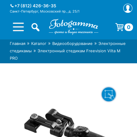
Skip
+7 (812) 426-36-35
to
Санкт-Петербург, Московский пр., д. 25/1
content
0
Корзина пуста.
»
»
»
Главная
Каталог
Видеооборудование
Электронные
Интернет-магазин фототехники
Магазин фотоаксессуаров foto-
»
стедикамы
Электронный стедикам Freevision Vilta M
Foto-Gamma в СПб
gamma.ru
PRO