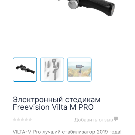
Электронный стедикам
Freevision Vilta M PRO
Добавить отзыв
0
5
0
VILTA-M Pro лучший стабилизатор 2019 года!
out