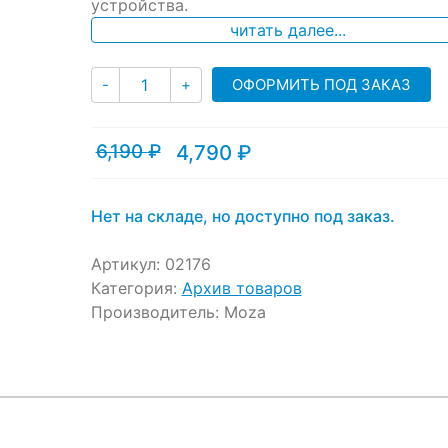
ratings
устройства.
читать далее...
Количество
ОФОРМИТЬ ПОД ЗАКАЗ
-
+
6,190
₽
4,790
₽
Текущая
Первоначальная
цена:
цена
4,790 ₽.
составляла
6,190 ₽.
Нет на складе, но доступно под заказ.
Артикул:
02176
Категория:
Архив товаров
Производитель:
Moza