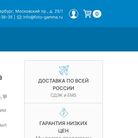
рбург, Московский пр., д. 25/1
МОЙ ПРОФИЛЬ
0
-36-35
|
info@foto-gamma.ru
Корзина пуста.
a
ДОСТАВКА ПО ВСЕЙ
РОССИИ
СДЭК и EMS
в
нии
ГАРАНТИЯ НИЗКИХ
был
ЦЕН