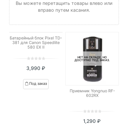
Вы можете перетащить товары влево или
вправо путем касания.
НЕТ НА СКЛАДЕ, НО
ДОСТУПНО ПОД ЗАКАЗ.
Батарейный блок Pixel TD-
381 для Canon Speedlite
580 EX II
НЕТ НА СКЛАДЕ, НО
ДОСТУПНО ПОД ЗАКАЗ.
0
5
0
3,990
₽
out
of
based
Под заказ
on
Приемник Yongnuo RF-
customer
602RX
ratings
0
5
0
₽
1,290
₽
out
я
начальная
of