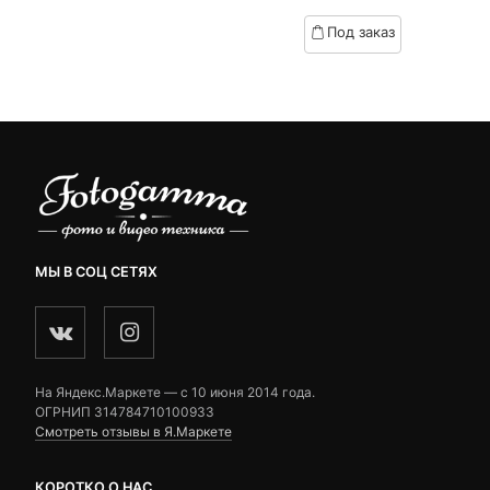
based
Под заказ
on
.
вляла
customer
₽.
ratings
МЫ В СОЦ СЕТЯХ
На Яндекс.Маркете — c 10 июня 2014 года.
ОГРНИП 314784710100933
Смотреть отзывы в Я.Маркете
КОРОТКО О НАС