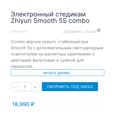
Электронный стедикам
Zhiyun Smooth 5S combo
Добавить отзыв
0
5
0
Combo версия нового стабилизатора
out
of
Smooth 5s с дополнительным светодиодным
based
осветителем на магнитных креплениях с
on
цветными фильтрами и сумкой для
customer
ratings
переноски.
читать далее...
Количество
ОФОРМИТЬ ПОД ЗАКАЗ
-
+
18,990
₽