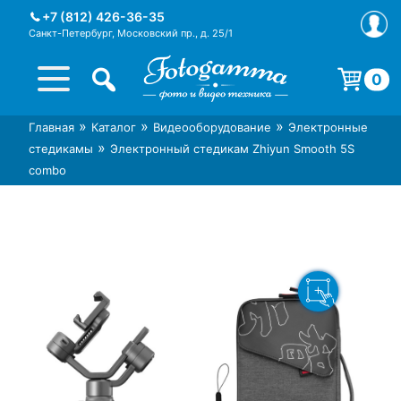
Skip
+7 (812) 426-36-35
to
Санкт-Петербург, Московский пр., д. 25/1
content
0
Корзина пуста.
»
»
»
Главная
Каталог
Видеооборудование
Электронные
Интернет-магазин фототехники
Магазин фотоаксессуаров foto-
»
стедикамы
Электронный стедикам Zhiyun Smooth 5S
Foto-Gamma в СПб
gamma.ru
combo