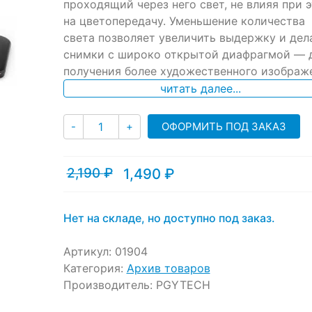
проходящий через него свет, не влияя при 
customer
ratings
на цветопередачу. Уменьшение количества
света позволяет увеличить выдержку и дел
снимки с широко открытой диафрагмой — 
получения более художественного изображ
читать далее...
Количество
ОФОРМИТЬ ПОД ЗАКАЗ
-
+
2,190
₽
1,490
₽
Текущая
Первоначальная
цена:
цена
1,490 ₽.
составляла
2,190 ₽.
Нет на складе, но доступно под заказ.
Артикул:
01904
Категория:
Архив товаров
Производитель:
PGYTECH