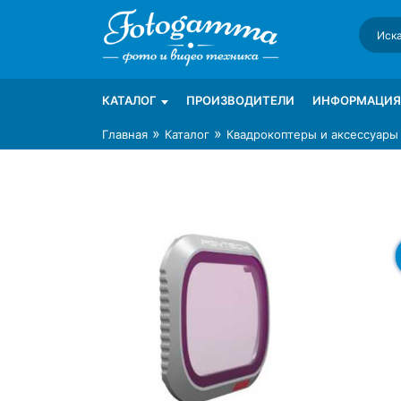
Skip
to
content
Интернет-магазин фототехники Foto-Ga
Магазин фотоаксессуаров foto-gamma.ru
КАТАЛОГ
ПРОИЗВОДИТЕЛИ
ИНФОРМАЦИЯ
»
»
Главная
Каталог
Квадрокоптеры и аксессуары