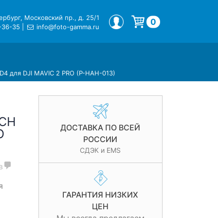
рбург, Московский пр., д. 25/1
МОЙ ПРОФИЛЬ
0
-36-35
|
info@foto-gamma.ru
Корзина пуста.
 для DJI MAVIC 2 PRO (P-HAH-013)
ECH
ДОСТАВКА ПО ВСЕЙ
O
РОССИИ
СДЭК и EMS
в
я
ГАРАНТИЯ НИЗКИХ
ЦЕН