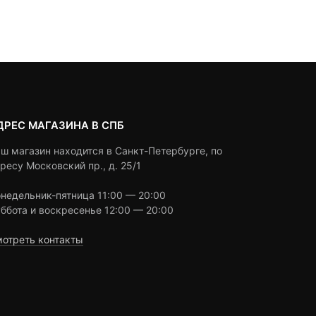
Под заказ
Под заказ
on
on
.
авляла
customer
customer
0 ₽.
ratings
ratings
ДРЕС МАГАЗИНА В СПБ
ш магазин находится в Санкт-Петербурге, по
ресу Московский пр., д. 25/1
недельник-пятница 11:00 — 20:00
ббота и воскресенье 12:00 — 20:00
отреть контакты