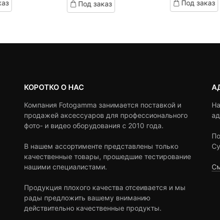
каз
Под заказ
Под заказ
on
on
890 ₽
сост
customer
customer
1,00
ratings
ratings
КОРОТКО О НАС
А
Компания Fotogamma занимается поставкой и
На
продажей аксессуаров для профессионального
ад
фото- и видео оборудования с 2010 года.
По
В нашем ассортименте представлены только
Су
качественные товары, прошедшие тестирование
нашими специалистами.
См
Продукция плохого качества отсеивается и мы
рады предложить вашему вниманию
действительно качественные продукты.