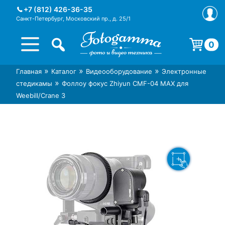
Skip
+7 (812) 426-36-35
to
Санкт-Петербург, Московский пр., д. 25/1
content
0
Корзина пуста.
»
»
»
Главная
Каталог
Видеооборудование
Электронные
Интернет-магазин фототехники
Магазин фотоаксессуаров foto-
»
стедикамы
Фоллоу фокус Zhiyun CMF-04 MAX для
Foto-Gamma в СПб
gamma.ru
Weebill/Crane 3