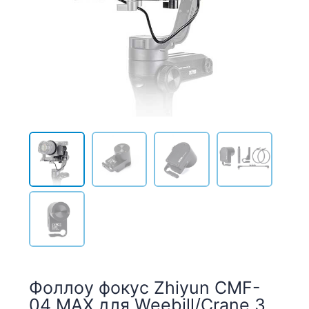
Фоллоу фокус Zhiyun CMF-
04 MAX для Weebill/Crane 3