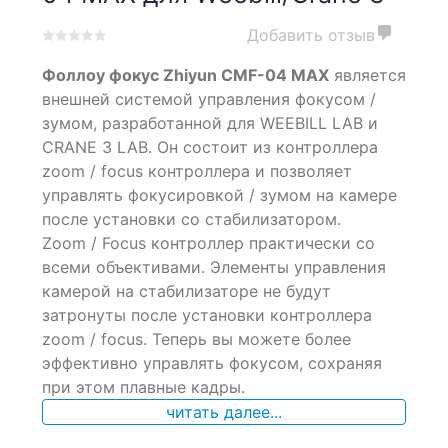
Добавить отзыв
0
5
0
Фоллоу фокус Zhiyun CMF-04 MAX
является
out
of
внешней системой управления фокусом /
based
зумом, разработанной для WEEBILL LAB и
on
CRANE 3 LAB. Он состоит из контроллера
customer
ratings
zoom / focus контроллера и позволяет
управлять фокусировкой / зумом на камере
после установки со стабилизатором.
Zoom / Focus контроллер практически со
всеми объективами. Элементы управления
камерой на стабилизаторе не будут
затронуты после установки контроллера
zoom / focus. Теперь вы можете более
эффективно управлять фокусом, сохраняя
при этом плавные кадры.
читать далее...