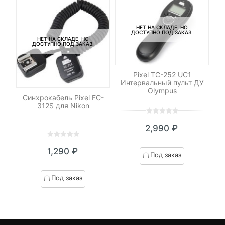
НЕТ НА СКЛАДЕ, НО
ДОСТУПНО ПОД ЗАКАЗ.
НЕТ НА СКЛАДЕ, НО
ДОСТУПНО ПОД ЗАКАЗ.
Pixel TC-252 UC1
Интервальный пульт ДУ
Olympus
р
Синхрокабель Pixel FC-
П
для
312S для Nikon
0
5
0
2,990
₽
out
of
0
5
0
based
1,290
₽
out
Под заказ
on
of
customer
based
Под заказ
ratings
on
customer
ratings