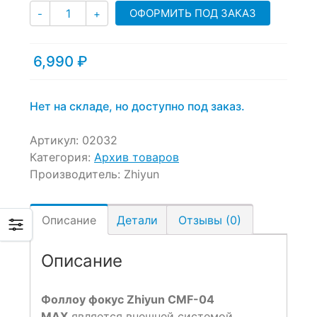
Количество
ОФОРМИТЬ ПОД ЗАКАЗ
-
+
6,990
₽
Нет на складе, но доступно под заказ.
Артикул:
02032
Категория:
Архив товаров
Производитель:
Zhiyun
Описание
Детали
Отзывы (0)
Описание
Фоллоу фокус Zhiyun CMF-04
MAX
является внешней системой