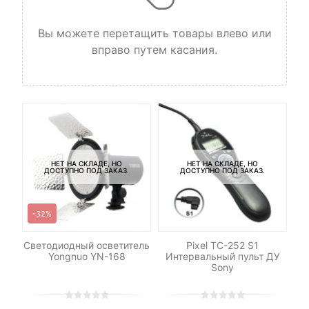
Вы можете перетащить товары влево или
вправо путем касания.
НЕТ НА СКЛАДЕ, НО
НЕТ НА СКЛАДЕ, НО
ДОСТУПНО ПОД ЗАКАЗ.
ДОСТУПНО ПОД ЗАКАЗ.
-32%
-
le
Светодиодный осветитель
Pixel TC-252 S1
Св
Yongnuo YN-168
Интервальный пульт ДУ
Sony
0
5
0
0
5
0