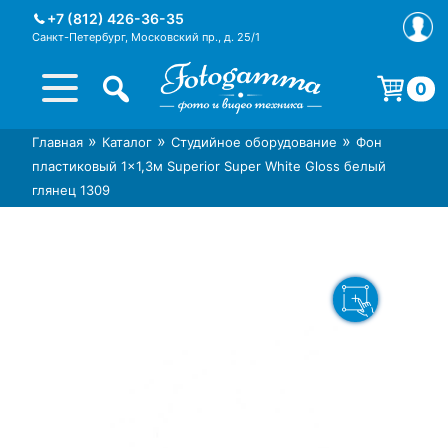
Skip
+7 (812) 426-36-35
to
Санкт-Петербург, Московский пр., д. 25/1
content
0
Корзина пуста.
»
»
»
Главная
Каталог
Студийное оборудование
Фон
Интернет-магазин фототехники
Магазин фотоаксессуаров foto-
пластиковый 1×1,3м Superior Super White Gloss белый
Foto-Gamma в СПб
gamma.ru
глянец 1309