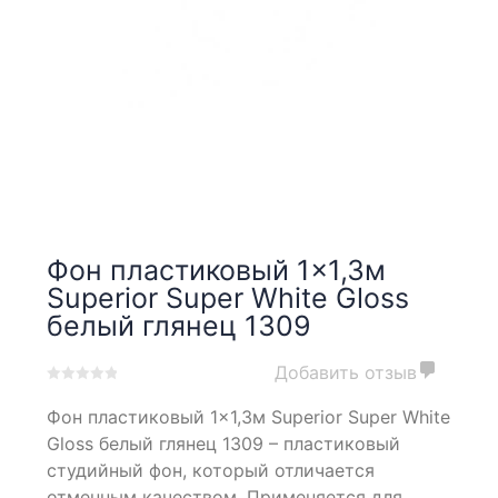
Фон пластиковый 1×1,3м
Superior Super White Gloss
белый глянец 1309
Добавить отзыв
0
5
0
Фон пластиковый 1×1,3м Superior Super White
out
of
Gloss белый глянец 1309 – пластиковый
based
студийный фон, который отличается
on
отменным качеством. Применяется для
customer