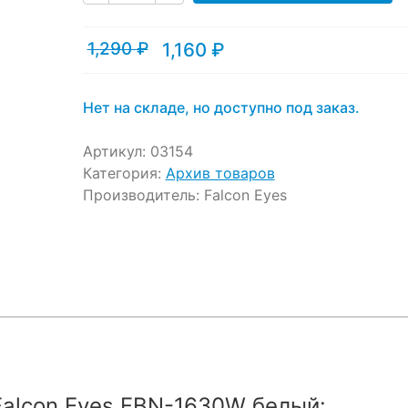
ratings
1,290
₽
1,160
₽
Текущая
Первоначальная
цена:
цена
1,160 ₽.
составляла
1,290 ₽.
Нет на складе, но доступно под заказ.
Артикул:
03154
Категория:
Архив товаров
Производитель:
Falcon Eyes
alcon Eyes FBN-1630W белый: