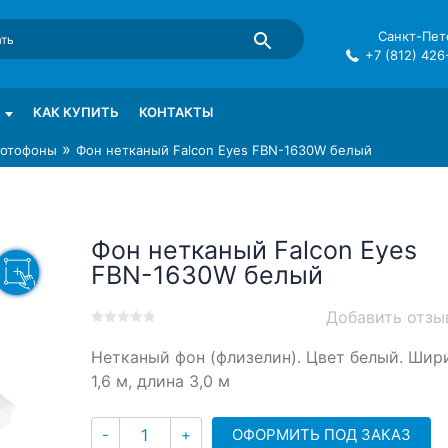
Санкт-Пете
+7 (812) 426
mma в СПб
КАК КУПИТЬ
КОНТАКТЫ
»
отофоны
Фон нетканый Falcon Eyes FBN-1630W белый
Фон нетканый Falcon Eyes
FBN-1630W белый
Добавить отзы
0
5
0
Нетканый фон (флизелин). Цвет белый. Шир
out
of
1,6 м, длина 3,0 м
based
on
Количество
customer
ОФОРМИТЬ ПОД ЗАКАЗ
-
+