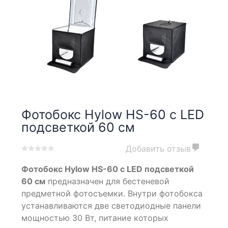
Фотобокс Hylow HS-60 с LED
подсветкой 60 см
Добавить отзыв
0
5
0
Фотобокс Hylow HS-60 с LED подсветкой
out
of
60 см
предназначен для беcтеневой
based
предметной фотосъемки. Внутри фотобокса
on
устанавливаются две светодиодные панели
customer
ratings
мощностью 30 Вт, питание которых