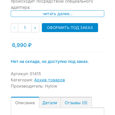
происходит посредством специального
адаптера.
читать далее...
Количество
ОФОРМИТЬ ПОД ЗАКАЗ
-
+
6,990
₽
Нет на складе, но доступно под заказ.
Артикул:
01415
Категория:
Архив товаров
Производитель:
Hylow
Описание
Детали
Отзывы (0)