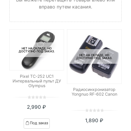
вправо путем касания.
НЕТ НА СКЛАДЕ, НО
ДОСТУПНО ПОД ЗАКАЗ.
НЕТ НА СКЛАДЕ, НО
ДОСТУПНО ПОД ЗАКАЗ.
Pixel TC-252 UC1
-
Интервальный пульт ДУ
Olympus
Радиосинхронизатор
Н
ДУ
Yongnuo RF-602 Canon
0
5
0
2,990
₽
out
of
0
5
0
based
1,890
₽
out
Под заказ
on
of
customer