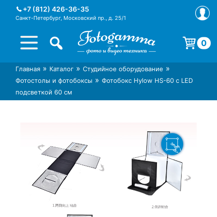
Skip
+7 (812) 426-36-35
to
Санкт-Петербург, Московский пр., д. 25/1
content
0
Корзина пуста.
»
»
»
Главная
Каталог
Студийное оборудование
Интернет-магазин фототехники
Магазин фотоаксессуаров foto-
»
Фотостолы и фотобоксы
Фотобокс Hylow HS-60 с LED
Foto-Gamma в СПб
gamma.ru
подсветкой 60 см