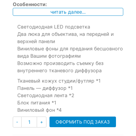
Особенности:
out
of
читать далее...
based
on
Светодиодная LED подсветка
customer
ratings
Два люка для объектива, на передней и
верхней панели
Виниловые фоны для предания бесшовного
вида Вашим фотографиям
Возможно производить съемку без
внутреннего тканевого диффузора
Тканевый кожух студии/футляр *1
Панель — диффузор *1
Светодиодная лента *2
Блок питания *1
Виниловый фон *4
Количество
ОФОРМИТЬ ПОД ЗАКАЗ
-
+