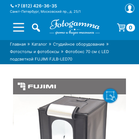
Skip
+7 (812) 426-36-35
to
Санкт-Петербург, Московский пр., д. 25/1
content
0
Корзина пуста.
»
»
»
Главная
Каталог
Студийное оборудование
Интернет-магазин фототехники
Магазин фотоаксессуаров foto-
»
Фотостолы и фотобоксы
Фотобокс 70 см с LED
Foto-Gamma в СПб
gamma.ru
подсветкой FUJIMI FJLB-LED70