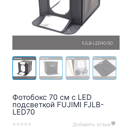
Фотобокс 70 см с LED
подсветкой FUJIMI FJLB-
LED70
Добавить отзыв
0
5
0