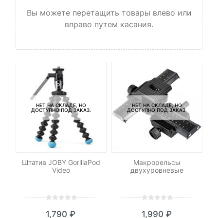
Вы можете перетащить товары влево или
вправо путем касания.
НЕТ НА СКЛАДЕ, НО
НЕТ НА СКЛАДЕ, НО
ДОСТУПНО ПОД ЗАКАЗ.
ДОСТУПНО ПОД ЗАКАЗ.
-
ет
Штатив JOBY GorillaPod
Макрорельсы
Пе
ny
Video
двухуровневые
0
5
0
0
5
0
1,790
₽
1,990
₽
out
out