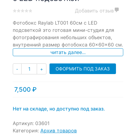
Добавить отзыв
0
5
0
Фотобокс Raylab LT001 60см с LED
out
of
подсветкой это готовая мини-студия для
based
фотографирования небольших объектов,
on
внутренний размер фотобокса 60×60×60 см.
customer
ratings
читать далее...
Количество
ОФОРМИТЬ ПОД ЗАКАЗ
-
+
7,500
₽
Нет на складе, но доступно под заказ.
Артикул:
03601
Категория:
Архив товаров