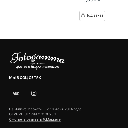
out
of
based
Под заказ
on
customer
ratings
МЫ В СОЦ СЕТЯХ
На Яндекс.Маркете — c 10 июня 2014 года.
ОГРНИП 314784710100933
Смотреть отзывы в Я.Маркете