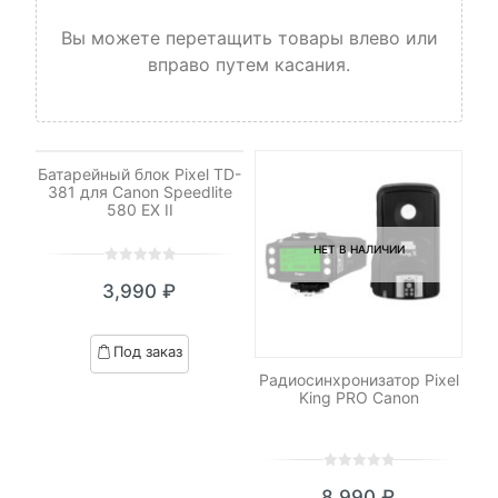
Вы можете перетащить товары влево или
вправо путем касания.
НЕТ НА СКЛАДЕ, НО
ДОСТУПНО ПОД ЗАКАЗ.
Батарейный блок Pixel TD-
381 для Canon Speedlite
580 EX II
НЕТ В НАЛИЧИИ
0
5
0
3,990
₽
out
of
based
Под заказ
on
DHC
Радиосинхронизатор Pixel
С
customer
 V2
King PRO Canon
ratings
/s)
0
5
0
8,990
₽