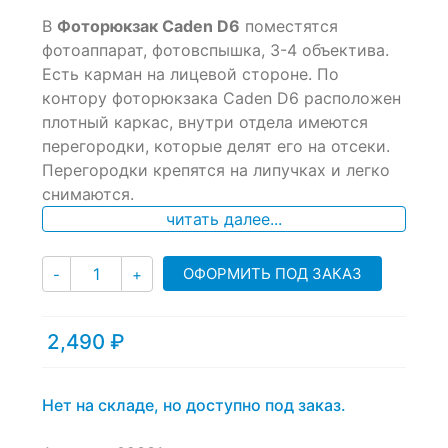
0
5
0
В
Фоторюкзак Caden D6
поместятся
out
of
фотоаппарат, фотовспышка, 3-4 объектива.
based
Есть карман на лицевой стороне. По
on
контору фоторюкзака Caden D6 расположен
customer
ratings
плотный каркас, внутри отдела имеются
перегородки, которые делят его на отсеки.
Перегородки крепятся на липучках и легко
снимаются.
читать далее...
Количество
ОФОРМИТЬ ПОД ЗАКАЗ
-
+
2,490
₽
Нет на складе, но доступно под заказ.