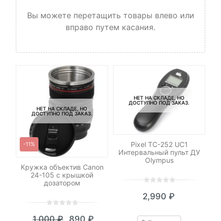
Вы можете перетащить товары влево или
вправо путем касания.
Ба
3
НЕТ НА СКЛАДЕ, НО
ДОСТУПНО ПОД ЗАКАЗ.
НЕТ НА СКЛАДЕ, НО
ДОСТУПНО ПОД ЗАКАЗ.
Pixel TC-252 UC1
-11%
Интервальный пульт ДУ
Olympus
Кружка объектив Canon
24-105 c крышкой
дозатором
0
5
0
2,990
₽
out
of
0
5
0
based
₽
1,000
₽
890
₽
out