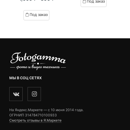
Под заказ
я
начальная
Текущая
Первоначальная
on
of
customer
цена:
цена
based
Под заказ
ratings
on
.
вляла
890 ₽.
составляла
customer
₽.
1,000 ₽.
ratings
МЫ В СОЦ СЕТЯХ
На Яндекс.Маркете — c 10 июня 2014 года.
ОГРНИП 314784710100933
Смотреть отзывы в Я.Маркете