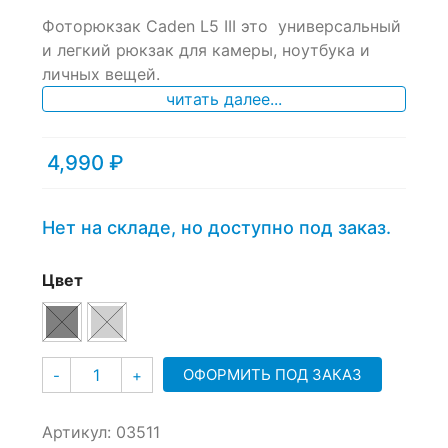
0
5
0
Фоторюкзак Caden L5 III это универсальный
out
of
и легкий рюкзак для камеры, ноутбука и
based
личных вещей.
on
читать далее...
customer
ratings
4,990
₽
Нет на складе, но доступно под заказ.
Цвет
Количество
ОФОРМИТЬ ПОД ЗАКАЗ
-
+
Артикул:
03511