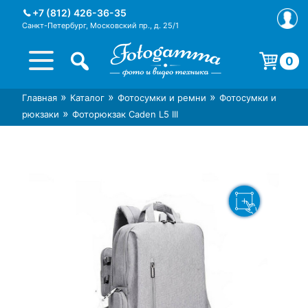
Skip
+7 (812) 426-36-35
to
Санкт-Петербург, Московский пр., д. 25/1
content
0
Корзина пуста.
»
»
»
Главная
Каталог
Фотосумки и ремни
Фотосумки и
Интернет-магазин фототехники
Магазин фотоаксессуаров foto-
»
рюкзаки
Фоторюкзак Caden L5 III
Foto-Gamma в СПб
gamma.ru